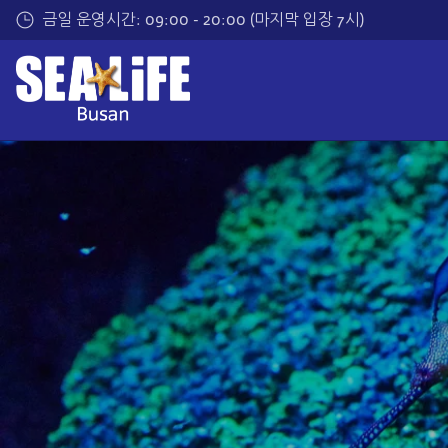
메
금일 운영시간: 09:00 - 20:00 (마지막 입장 7시)
인
내
용
으
로
건
너
띄
기