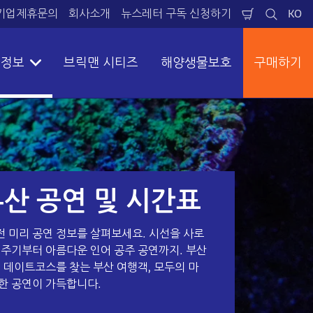
 기업제휴문의
회사소개
뉴스레터 구독 신청하기​
KO
장
검
언
바
색
어
구
니
 정보
브릭맨 시티즈
해양생물보호
구매하기
산 공연 및 시간표
 미리 공연 정보를 살펴보세요. 시선을 사로
이주기부터 아름다운 인어 공주 공연까지. 부산
대 데이트코스를 찾는 부산 여행객, 모두의 마
한 공연이 가득합니다.