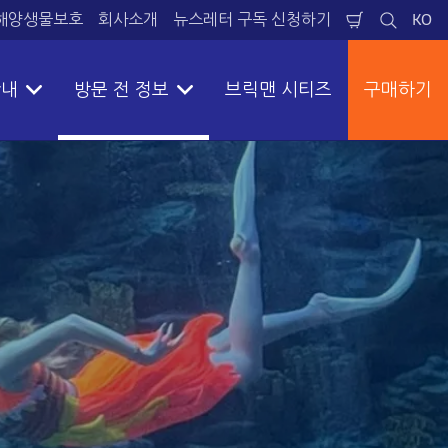
해양생물보호
회사소개
뉴스레터 구독 신청하기​
KO
장
검
언
바
색
어
구
니
안내
방문 전 정보
브릭맨 시티즈
구매하기