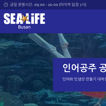
메
금일 운영시간: 09:00 - 20:00 (마지막 입장 7시)
인
내
용
으
로
건
너
띄
기
인어공주 
인어와 인생샷 만들기 대작