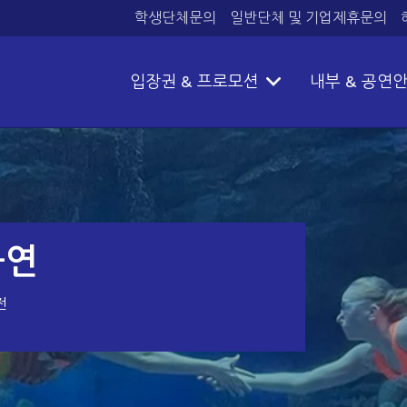
학생단체문의
일반단체 및 기업제휴문의
입장권 & 프로모션
내부 & 공연
공연
전