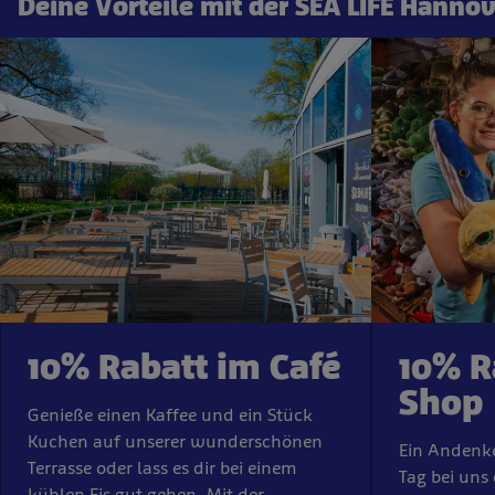
Deine Vorteile mit der SEA LIFE Hannov
10% Rabatt im Café
10% R
Shop
Genieße einen Kaffee und ein Stück
Kuchen auf unserer wunderschönen
Ein Andenk
Terrasse oder lass es dir bei einem
Tag bei uns 
kühlen Eis gut gehen. Mit der