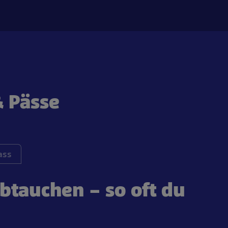
& Pässe
ass
abtauchen – so oft du