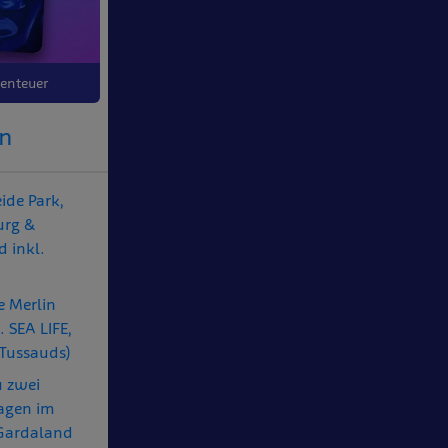
enteuer
en
eide Park,
urg &
 inkl.
le Merlin
 SEA LIFE,
Tussauds)
u zwei
agen im
Gardaland