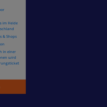
oor
ls im Heide
schland
ts & Shops
ion
h in einer
onen wird
erungsticket
n