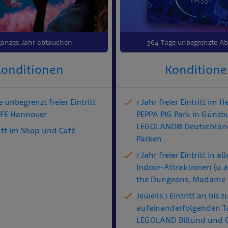
ganzes Jahr abtauchen
364 Tage unbegrenzte Ab
onditionen
Kondition
 unbegrenzt freier Eintritt
1 Jahr freier Eintritt im H
LIFE Hannover
PEPPA PIG Park in Günzb
LEGOLAND® Deutschland
att im Shop und Café
Parken
1 Jahr freier Eintritt in al
Indoor-Attraktionen (u.a.
the Dungeons, Madame 
Jeweils 1 Eintritt an bis z
aufeinanderfolgenden T
LEGOLAND Billund und 