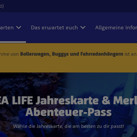
0)
karten
Das erwartet euch
Allgemeine Info
nahme von
Bollerwagen, Buggys und Fahrradanhängern
ist a
A LIFE Jahreskarte & Mer
Abenteuer-Pass
Wähle die Jahreskarte, die am besten zu dir passt!