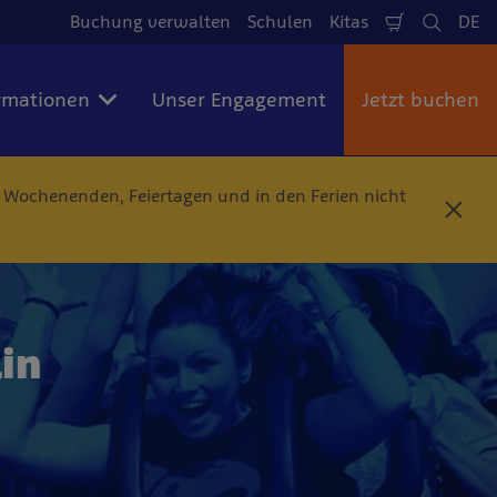
Buchung verwalten
Schulen
Kitas
DE
Warenkorb
Suche
Spr
rmationen
Unser Engagement
Jetzt buchen
n Wochenenden, Feiertagen und in den Ferien nicht
S
c
h
l
i
e
ß
lin
e
n