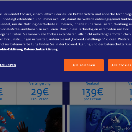
e verwendet Cookies, einschließlich Cookies von Drittanbietern und ähnliche Technologi
 unbedingt erforderlich und immer aktiviert, damit die Website ordnungsgemäß funktio
endet, um die Nutzung der Website zu messen, Inhalte zu personalisieren, Werbung zu
ocial-Media-Funktionen zu aktivieren. Durch diese Technologien verarbeiten wir Ihre
genen Daten. Sie können alle Cookies akzeptieren, alle nicht unbedingt erforderlichen
r Ihre Einstellungen verwalten, indem Sie auf „Cookie-Einstellungen“ klicken. Weitere
nd zur Datenverarbeitung finden Sie in der Cookie-Erklärung und der Datenschutzerklär
okie-Erklärung
Datenschutzerklärung
 LIFE Hannover
Merlin Abenteue
stellungen
Alle ablehnen
Alle Cookies
Jahreskarte
Verlängerung
Neukauf
Ve
€
29€
139€
on
Pro Person
pro Person
p