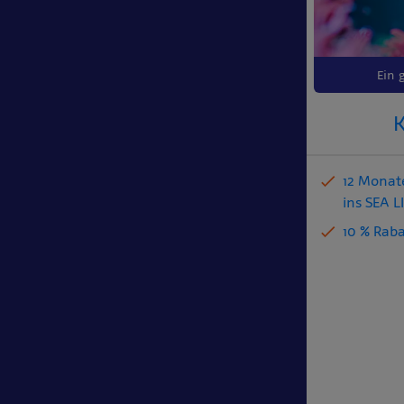
Ein 
K
12 Monate
ins SEA 
10 % Rab