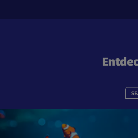
Entdec
SE