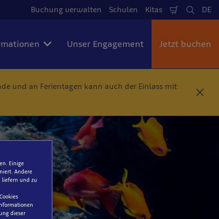
Buchung verwalten
Schulen
Kitas
DE
Warenkorb
Suche
Spr
rmationen
Unser Engagement
Jetzt buchen
e und an Ferientagen kann auch der Einlass mit
S
c
h
l
i
e
ß
e
en. Einige
n
niert. Andere
 liefern und zu
 Cookies
 Informationen
ung dieser