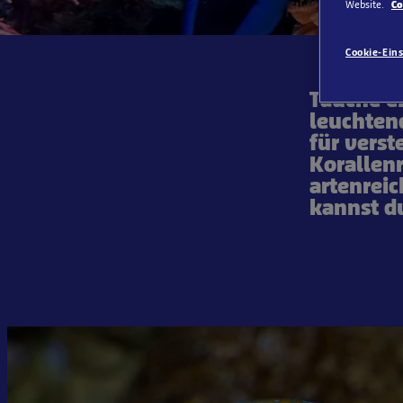
Website.
Co
Cookie-Ein
Tauche e
leuchtend
für vers
Korallen
artenrei
kannst du