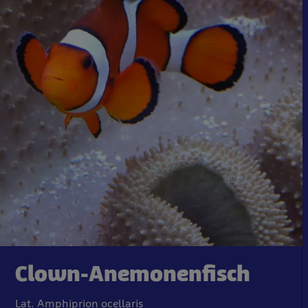
Clown-Anemonenfisch
Lat. Amphiprion ocellaris