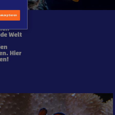
 akzeptieren
chen
nde Welt
den
en. Hier
en!