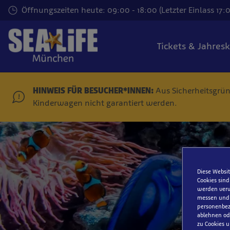
Zum
Öffnungszeiten heute: 09:00 - 18:00 (Letzter Einlass 17:
Hauptinhalt
springen
Tickets & Jahres
HINWEIS FÜR BESUCHER*INNEN:
Aus Sicherheitsgrü
Kinderwagen nicht garantiert werden.
Diese Websit
Cookies sind
werden verw
messen und S
personenbezo
ablehnen ode
zu Cookies u