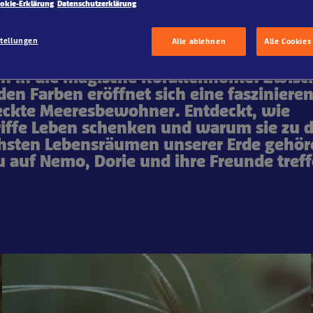
okie-Erklärung
Datenschutzerklärung
stellungen
Alle ablehnen
Alle Cookies
in in die magische Korallenhöhle! Zwis
en Farben eröffnet sich eine fasziniere
teckte Meeresbewohner. Entdeckt, wie
riffe Leben schenken und warum sie zu 
chsten Lebensräumen unserer Erde gehör
 auf Nemo, Dorie und ihre Freunde treff