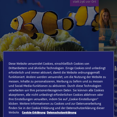
statt 23€ vor Ort
Diese Website verwendet Cookies, einschließlich Cookies von
Eintrittsticket
Behi
Drittanbietern und ähnliche Technologien. Einige Cookies sind unbedingt
erforderlich und immer aktiviert, damit die Website ordnungsgemäß
funktioniert. Andere werden verwendet, um die Nutzung der Website zu
Buche jetzt dein Ticket vorab online und spare
Wirf ei
messen, Inhalte zu personalisieren, Werbung zu liefern und zu messen
gegenüber dem Preis vor Ort. Bei Buchung bis
Kulisse
und Social-Media-Funktionen zu aktivieren. Durch diese Technologien
verarbeiten wir Ihre personenbezogenen Daten. Sie können alle Cookies
zu einem Tag vor dem Besuch kannst du bis zu
faszini
akzeptieren, alle nicht unbedingt erforderlichen Cookies ablehnen oder
20% sparen. Unsere Onlinetickets enthalten
Unterwa
Ihre Einstellungen verwalten, indem Sie auf „Cookie-Einstellungen“
automatisch eine Zeitfensterreservierung, mit
stündi
klicken. Weitere Informationen zu Cookies und zur Datenverarbeitung
finden Sie in der Cookie-Erklärung und der Datenschutzerklärung dieser
der du dir dein gewünschtes Einlassfenster
Blick h
Website.
Cookie-Erklärung
Datenschutzerklärung
sichern kannst. Vor Ort kann die Attraktion
Bewohn