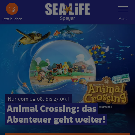
Zum Hauptinhalt springen
Navigatio
Menü
Jetzt buchen
Nur vom 04.08. bis 27.09.!
Animal Crossing: das
Abenteuer geht weiter!