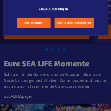
schnell ausgebucht sein.
Aquari
Cookie-Einstellungen
Scenes 
Buchun
Alle ablehnen
Alle Cookies akzeptieren
Jetzt buchen
Eure SEA LIFE Momente
Schau dir in der Galerie die tollen Fotos an, die unsere
Gäste bei uns gemacht haben. Komm vorbei und tauche
auch du ab in faszinierende Unterwasserwelten!
#SEALIFESpeyer