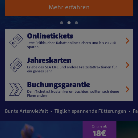
Mehr erfahren
Onlinetickets
Jetzt Frühbucher-Rabatt online sichern und bis zu 20%
sparen.
Jahreskarten
Erlebe das SEA LIFE und andere Freizeitattraktionen für
ein ganzes Jahr
Buchungsgarantie
Dein Ticket ist kostenfrei umbuchbar, sollten sich deine
Pläne ändern.
Bunte Artenvielfalt
Täglich spannende Fütterungen
Fa
Online ab
18€