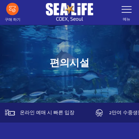
메
네
이
인
게
이
내
메뉴
구매 하기
션
용
바
전
으
환
로
건
너
편의시설
띄
기
온라인 예매 시 빠른 입장
2만여 수중생