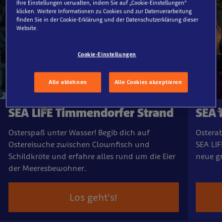
Ihre Einstellungen verwalten, indem Sie auf „Cookie-Einstellungen“
klicken. Weitere Informationen zu Cookies und zur Datenverarbeitung
🐣
🌷
finden Sie in der Cookie-Erklärung und der Datenschutzerklärung dieser
Website.
Cookie-Einstellungen
Alle ablehnen
Alle Cookies akzeptieren
SEA LIFE Timmendorfer Strand
SEA 
Osterspaß unter Wasser! Begib dich auf
Ostera
🐰
🌷
Ostereisuche zwischen Clownfisch und
SEA LI
Schildkröte und erfahre alles rund um die Eier
neue g
der Meeresbewohner.
Los geht's!