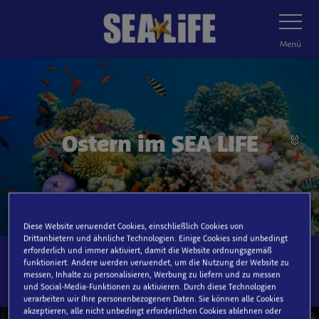
Zum
🥚
🥚
Navigatio
umschalt
Hauptinhalt
springen
Menü
Ostern im SEA LIFE
🐰
Diese Website verwendet Cookies, einschließlich Cookies von
Drittanbietern und ähnliche Technologien. Einige Cookies sind unbedingt
erforderlich und immer aktiviert, damit die Website ordnungsgemäß
funktioniert. Andere werden verwendet, um die Nutzung der Website zu
🥚
messen, Inhalte zu personalisieren, Werbung zu liefern und zu messen
SEA LIFE in deiner Nähe:
und Social-Media-Funktionen zu aktivieren. Durch diese Technologien
verarbeiten wir Ihre personenbezogenen Daten. Sie können alle Cookies
akzeptieren, alle nicht unbedingt erforderlichen Cookies ablehnen oder