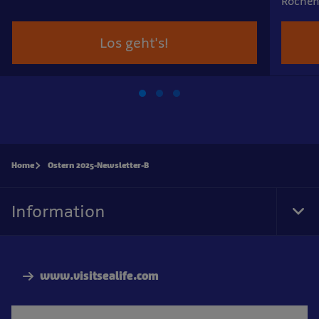
Rochen
Los geht's!
Home
Ostern 2025-Newsletter-B
Information
Tog
Foo
Nav
www.visitsealife.com