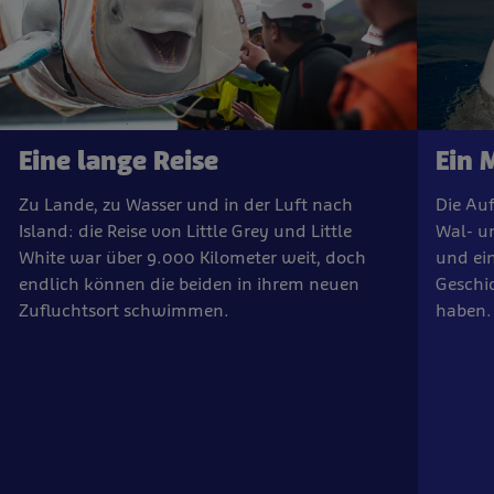
Eine lange Reise
Ein 
Zu Lande, zu Wasser und in der Luft nach
Die Auf
Island: die Reise von Little Grey und Little
Wal- u
White war über 9.000 Kilometer weit, doch
und ein
endlich können die beiden in ihrem neuen
Geschic
Zufluchtsort schwimmen.
haben.