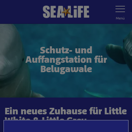
Zum
Navigatio
umschalt
Hauptinhalt
springen
Menü
Schutz- und
Auffangstation für
Belugawale
Ein neues Zuhause für Little
White & Little Grey