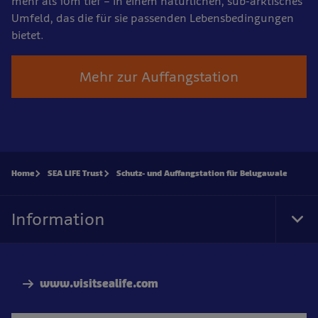
mehr als 10m tief – in einem natürlichen, sub-arktisches
Umfeld, das die für sie passenden Lebensbedingungen
bietet.
Mehr zur Auffangstation
Home
SEA LIFE Trust
Schutz- und Auffangstation für Belugawale
Information
Tog
Foo
Nav
www.visitsealife.com