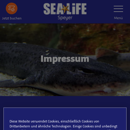
Zum
Navigatio
umschalt
Hauptinhalt
springen
Menü
Jetzt buchen
Impressum
SEA LIFE Deutschland GmbH
Kehrwieder 5
Diese Website verwendet Cookies, einschließlich Cookies von
D-20457 Hamburg
Drittanbietern und ähnliche Technologien. Einige Cookies sind unbedingt