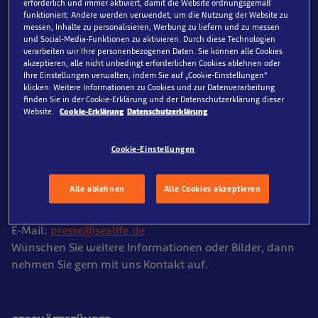
erforderlich und immer aktiviert, damit die Website ordnungsgemäß
funktioniert. Andere werden verwendet, um die Nutzung der Website zu
Amtsgericht Hamburg | HRB 97286
messen, Inhalte zu personalisieren, Werbung zu liefern und zu messen
und Social-Media-Funktionen zu aktivieren. Durch diese Technologien
verarbeiten wir Ihre personenbezogenen Daten. Sie können alle Cookies
USt-IdNr. DE 223856624
akzeptieren, alle nicht unbedingt erforderlichen Cookies ablehnen oder
Ihre Einstellungen verwalten, indem Sie auf „Cookie-Einstellungen“
klicken. Weitere Informationen zu Cookies und zur Datenverarbeitung
finden Sie in der Cookie-Erklärung und der Datenschutzerklärung dieser
Bei Anfragen zu Online-Tickets oder Buchungen
Website.
Cookie-Erklärung
Datenschutzerklärung
kontaktieren Sie bitte unsere Infoline: +49 6232 69780
Cookie-Einstellungen
PRESSEFRAGEN
Alle ablehnen
Alle Cookies akzeptieren
Adresse: Kehrwieder 5, 20457 Hamburg
E-Mail:
presse@sealife.de
Wünschen Sie weitere Informationen oder Bilder, dann
nehmen Sie gern mit uns Kontakt auf.