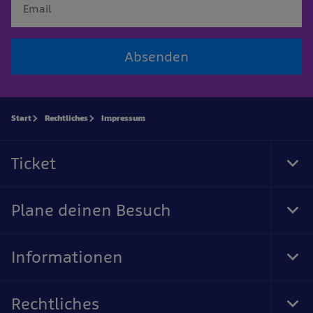
Absenden
Start
Rechtliches
Impressum
Ticket
Tog
Foo
Nav
Plane deinen Besuch
Tog
Foo
Nav
Informationen
Tog
Foo
Nav
Rechtliches
Tog