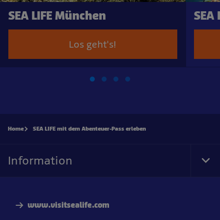
SEA LIFE München
SEA 
Los geht's!
Home
SEA LIFE mit dem Abenteuer-Pass erleben
Information
Tog
Foo
Nav
www.visitsealife.com