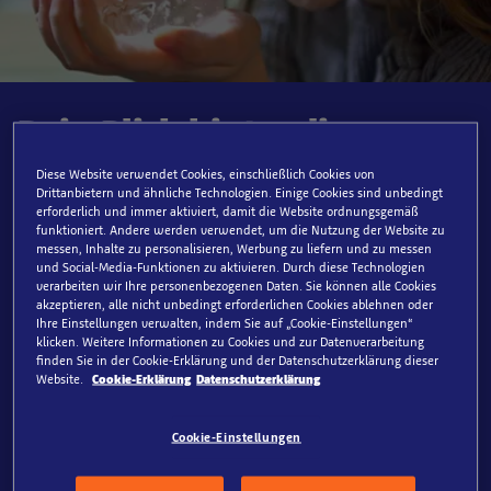
Dein Blick hinter die
Kulissen
Diese Website verwendet Cookies, einschließlich Cookies von
Drittanbietern und ähnliche Technologien. Einige Cookies sind unbedingt
erforderlich und immer aktiviert, damit die Website ordnungsgemäß
Buche deine
exklusive Behind the Scenes-Tour
und wirf
funktioniert. Andere werden verwendet, um die Nutzung der Website zu
einen
Blick hinter die Kulissen
des SEA LIFE
messen, Inhalte zu personalisieren, Werbung zu liefern und zu messen
Oberhausen. Erfahre alles über die technischen
und Social-Media-Funktionen zu aktivieren. Durch diese Technologien
verarbeiten wir Ihre personenbezogenen Daten. Sie können alle Cookies
Herausforderungen, die Tiere sowie spannende
akzeptieren, alle nicht unbedingt erforderlichen Cookies ablehnen oder
Anekdoten aus der Unterwasserwelt. Begleitet von
Ihre Einstellungen verwalten, indem Sie auf „Cookie-Einstellungen“
klicken. Weitere Informationen zu Cookies und zur Datenverarbeitung
unseren Mitarbeiter*innen geht es auf eine
finden Sie in der Cookie-Erklärung und der Datenschutzerklärung dieser
Erkundungstour in die Arbeitswelt unserer
Website.
Cookie-Erklärung
Datenschutzerklärung
Tierpfleger*innen.
Cookie-Einstellungen