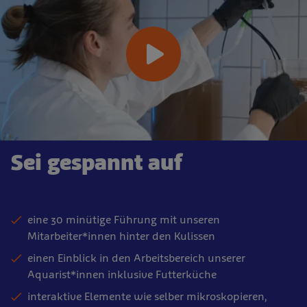
Sei gespannt auf
eine 30 minütige Führung mit unseren
Mitarbeiter*innen hinter den Kulissen
einen Einblick in den Arbeitsbereich unserer
Aquarist*innen inklusive Futterküche
interaktive Elemente wie selber mikroskopieren,