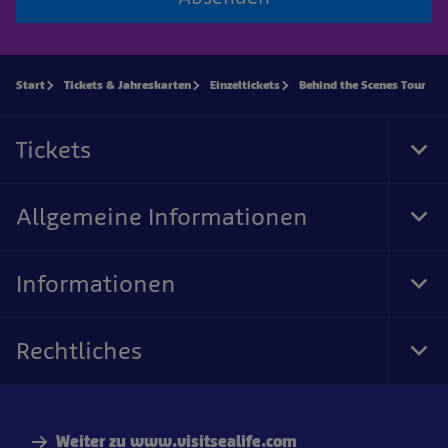
Start
Tickets & Jahreskarten
Einzeltickets
Behind the Scenes Tour
Tickets
Tog
Foo
Nav
Allgemeine Informationen
Tog
Foo
Nav
Informationen
Tog
Foo
Nav
Rechtliches
Tog
Foo
Nav
Weiter zu www.visitsealife.com