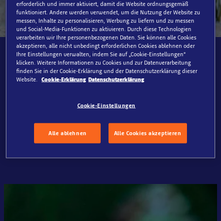
erforderlich und immer aktiviert, damit die Website ordnungsgemäß
funktioniert. Andere werden verwendet, um die Nutzung der Website zu
messen, Inhalte zu personalisieren, Werbung zu liefern und zu messen
und Social-Media-Funktionen zu aktivieren. Durch diese Technologien
verarbeiten wir Ihre personenbezogenen Daten. Sie können alle Cookies
akzeptieren, alle nicht unbedingt erforderlichen Cookies ablehnen oder
Seepferdchen
Ihre Einstellungen verwalten, indem Sie auf „Cookie-Einstellungen“
klicken. Weitere Informationen zu Cookies und zur Datenverarbeitung
finden Sie in der Cookie-Erklärung und der Datenschutzerklärung dieser
Website.
Cookie-Erklärung
Datenschutzerklärung
Unsere Seepferdchen sind echte Vorreiter in Sachen
Familie, denn bei diesen faszinierenden Tieren bringt das
Männchen die Kinder auf die Welt. Neben unseren
Cookie-Einstellungen
einzigartigen Seepferdchen kannst du in diesem Bereich
allerdings noch viele weitere kleine Bewohner
Alle ablehnen
Alle Cookies akzeptieren
entdecken.