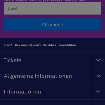
Absenden
Start
Das erwartet euch
Bereiche
Seepferdchen
Tickets
Tog
Foo
Nav
Allgemeine Informationen
Tog
Foo
Nav
Informationen
Tog
Foo
Nav