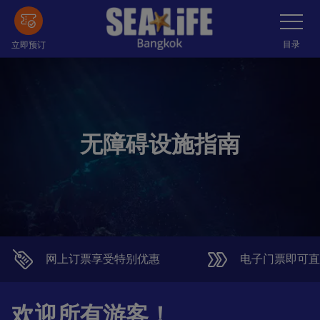
跳
切
換
到
導
覽
主
目录
立即预订
列
要
內
容
无障碍设施指南
网上订票享受特别优惠
电子门票即可直
欢迎所有游客！