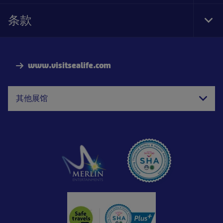
Foo
Nav
条款
Tog
Foo
Nav
www.visitsealife.com
其他展馆