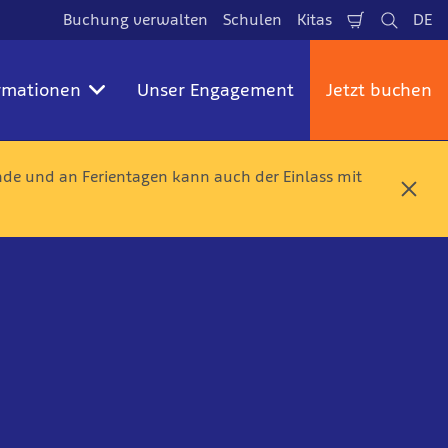
Buchung verwalten
Schulen
Kitas
DE
Warenkorb
Suche
Spr
rmationen
Unser Engagement
Jetzt buchen
e und an Ferientagen kann auch der Einlass mit
S
c
h
l
i
e
ß
e
n