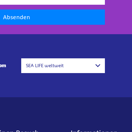
Absenden
com
SEA LIFE weltweit