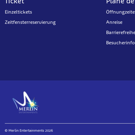
Ticket
Plane d
Einzeltickets
Öffnungzeit
Zeitfensterreservierung
Anreise
Barrierefreihe
Besucherinf
© Merlin Entertainments 2026