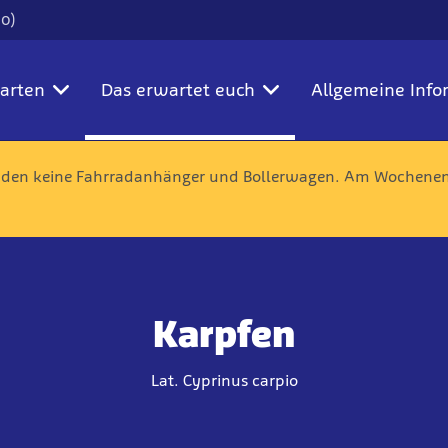
00)
karten
Das erwartet euch
Allgemeine Info
nden keine Fahrradanhänger und Bollerwagen. Am Wochenend
Karpfen
Lat. Cyprinus carpio