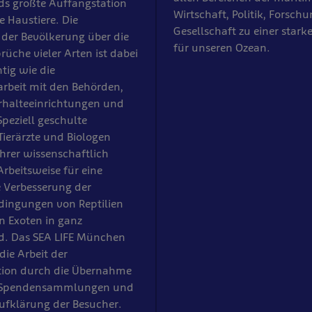
ds größte Auffangstation
Wirtschaft, Politik, Forsch
e Haustiere. Die
Gesellschaft zu einer star
der Bevölkerung über die
für unseren Ozean.
üche vieler Arten ist dabei
tig wie die
beit mit den Behörden,
rhalteeinrichtungen und
 Speziell geschulte
 Tierärzte und Biologen
ihrer wissenschaftlich
Arbeitsweise für eine
 Verbesserung der
dingungen von Reptilien
 Exoten in ganz
d. Das SEA LIFE München
die Arbeit der
tion durch die Übernahme
, Spendensammlungen und
ufklärung der Besucher.