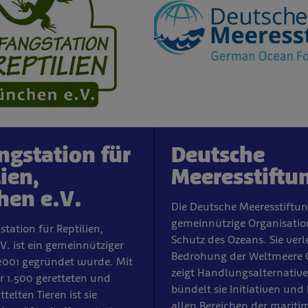
ngstation für
Deutsche
ien,
Meeresstiftu
en e.V.
Die Deutsche Meeresstiftung
gemeinnützige Organisati
tation für Reptilien,
Schutz des Ozeans. Sie verl
. ist ein gemeinnütziger
Bedrohung der Weltmeere 
 2001 gegründet wurde. Mit
zeigt Handlungsalternativ
er 1.500 geretteten und
bündelt sie Initiativen und
telten Tieren ist sie
allen Bereichen der mariti