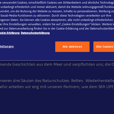
e verwendet Cookies, einschließlich Cookies von Drittanbietern und ähnliche Technologi
 unbedingt erforderlich und immer aktiviert, damit die Website ordnungsgemäß funktio
endet, um die Nutzung der Website zu messen, Inhalte zu personalisieren, Werbung zu
ocial-Media-Funktionen zu aktivieren. Durch diese Technologien verarbeiten wir Ihre
genen Daten. Sie können alle Cookies akzeptieren, alle nicht unbedingt erforderlichen
r Ihre Einstellungen verwalten, indem Sie auf „Cookie-Einstellungen“ klicken. Weitere
 Teil unserer Mission
nd zur Datenverarbeitung finden Sie in der Cookie-Erklärung und der Datenschutzerklär
okie-Erklärung
Datenschutzerklärung
h ein, die Freude an den Ozeanen zu entdecken und inspirier
stellungen
Alle ablehnen
Alle Cookies
zu schützen.
ltweiten Netzwerk an Aquarien schaffen wir eindrucksvolle E
nende Geschichten aus dem Meer und verpflichten uns, die 
nseren drei Säulen des Naturschutzes: Retten. Wiederherstell
afür arbeiten wir eng mit unseren Partnern, wie dem SEA LIFE