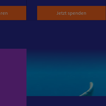
hren
Jetzt spenden