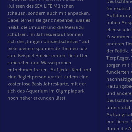
Deutschlan
Kulissen des SEA LIFE München
für exotisch
schauen, sondern auch mit anpacken.
Aufklärung 
Dabei lernen sie ganz nebenbei, was es
hohen Anspr
heißt, die Umwelt und die Meere zu
ebenso wich
schützen. Im Jahresverlauf können
Zusammenar
sich die „Jungen Umweltschützer" auf
anderen Tie
viele weitere spannende Themen wie
der Politik.
zum Beispiel Haieier ernten, Tierfutter
Tierpfleger,
zubereiten und Wasserproben
sorgen mit 
entnehmen freuen. Auf jedes Kind und
fundierten 
eine Begleitperson wartet zudem eine
nachhaltige
kostenlose Basis Jahreskarte, mit der
Haltungsbe
sich das Aquarium im Olympiapark
und anderen
noch näher erkunden lässt.
Deutschlan
unterstützt 
Auffangsta
von Tieren
durch die A