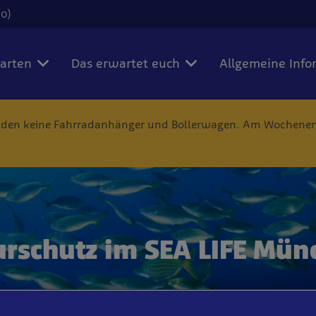
00)
karten
Das erwartet euch
Allgemeine Info
nden keine Fahrradanhänger und Bollerwagen. Am Wochenend
urschutz im SEA LIFE Mün