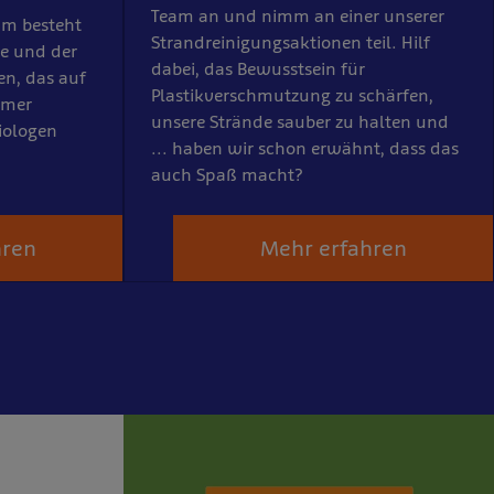
Team an und nimm an einer unserer
m besteht
Strandreinigungsaktionen teil. Hilf
ge und der
dabei, das Bewusstsein für
en, das auf
Plastikverschmutzung zu schärfen,
amer
unsere Strände sauber zu halten und
iologen
... haben wir schon erwähnt, dass das
auch Spaß macht?
hren
Mehr erfahren