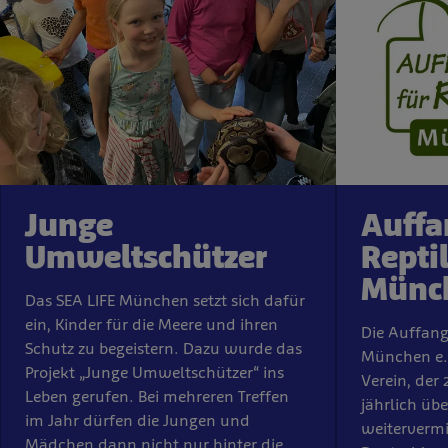
Junge
Auffa
Umweltschützer
Reptil
Münch
Das SEA LIFE München setzt sich dafür
ein, Kinder für die Meere und ihren
Die Auffangs
Schutz zu begeistern. Dazu wurde das
München e.V
Projekt „Junge Umweltschützer“ ins
Verein, der
Leben gerufen. Bei mehreren Treffen
jährlich üb
im Jahr dürfen die Jungen und
weitervermit
Mädchen dann nicht nur hinter die