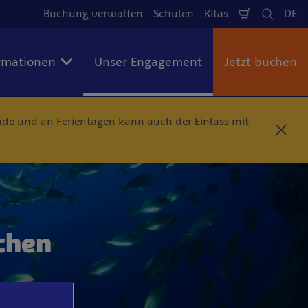
Buchung verwalten
Schulen
Kitas
DE
Warenkorb
Suche
Spr
rmationen
Unser Engagement
Jetzt buchen
e und an Ferientagen kann auch der Einlass mit
S
c
h
l
i
e
ß
e
chen
n