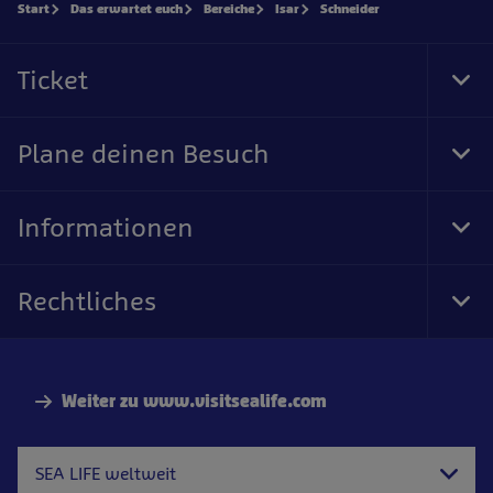
Start
Das erwartet euch
Bereiche
Isar
Schneider
Ticket
Tog
Foo
Nav
Plane deinen Besuch
Tog
Foo
Nav
Informationen
Tog
Foo
Nav
Rechtliches
Tog
Foo
Nav
Weiter zu www.visitsealife.com
SEA LIFE weltweit