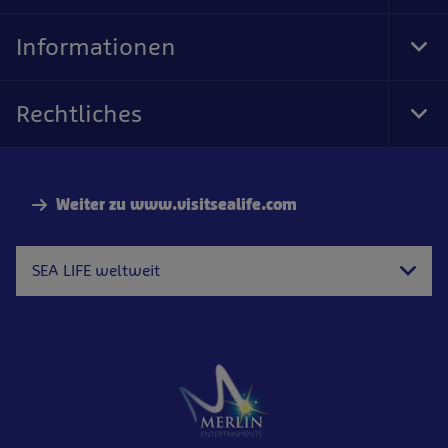
Foo
Nav
Informationen
Tog
Foo
Nav
Rechtliches
Tog
Foo
Nav
Weiter zu www.visitsealife.com
SEA LIFE weltweit