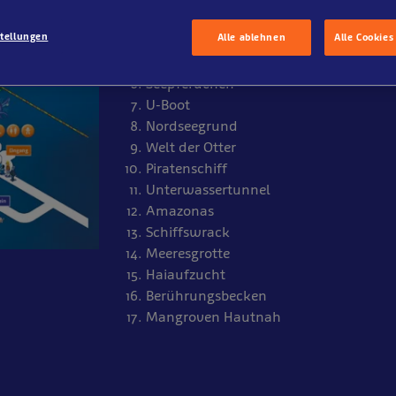
Küste
stellungen
Alle ablehnen
Alle Cookies
Hafen
Schwarmring
Seepferdchen
U-Boot
Nordseegrund
Welt der Otter
Piratenschiff
Unterwassertunnel
Amazonas
Schiffswrack
Meeresgrotte
Haiaufzucht
Berührungsbecken
Mangroven Hautnah