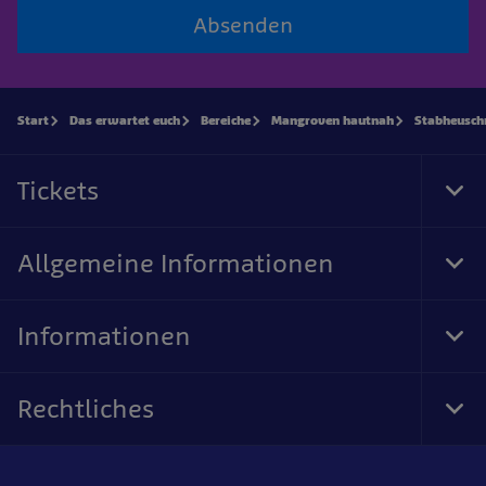
Absenden
Start
Das erwartet euch
Bereiche
Mangroven hautnah
Stabheusch
Tickets
Tog
Foo
Nav
Allgemeine Informationen
Tog
Foo
Nav
Informationen
Tog
Foo
Nav
Rechtliches
Tog
Foo
Nav