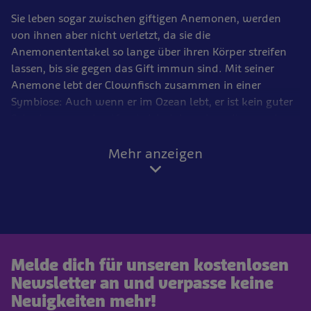
Sie leben sogar zwischen giftigen Anemonen, werden
von ihnen aber nicht verletzt, da sie die
Anemonententakel so lange über ihren Körper streifen
lassen, bis sie gegen das Gift immun sind. Mit seiner
Anemone lebt der Clownfisch zusammen in einer
Symbiose: Auch wenn er im Ozean lebt, er ist kein guter
Schwimmer und entfernt sich daher nie weit von seiner
Anemone, er ist auf den Schutz angewiesen.
Mehr anzeigen
Gleichzeitig kann er die Anemone auch schützen, indem
er ihre Fressfeinde durch Herausschwimmen erschreckt,
wenn sie sich nähren.
Aber nicht alle Anemonen gehen eine Symbiose mit
Anemonenfischen ein. Solche, in denen
Anemonenfische leben, haben aber einen ganz
Melde dich für unseren kostenlosen
besonderen „persönlichen Pflege-Service“ - der
Newsletter an und verpasse keine
Anemonenfisch entfernt nämlich Geröll, Abfall und
Neuigkeiten mehr!
Parasiten aus der Anemone.