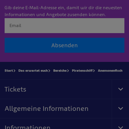
Obwohl Anemonen eher Tier als Pflanze sind, betreiben
Gib deine E-Mail-Adresse ein, damit wir dir die neuesten
einige tatsächlich Photosynthese – sie nutzen das
Informationen und Angebote zusenden können.
Sonnenlicht zur Energiegewinnung.
Absenden
Start
Das erwartet euch
Bereiche
Piratenschiff
Anemonenfisch
Tickets
Tog
Foo
Nav
Allgemeine Informationen
Tog
Foo
Nav
Informationen