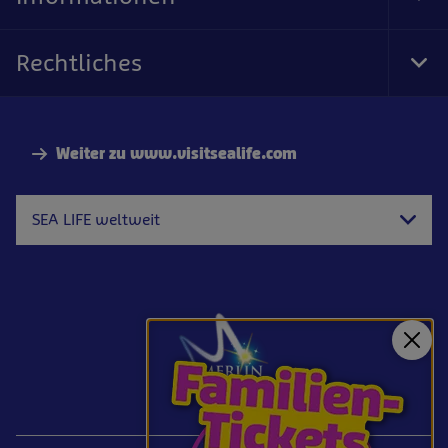
Tog
Foo
Nav
Rechtliches
Tog
Foo
Nav
Weiter zu www.visitsealife.com
SEA LIFE weltweit
Schl