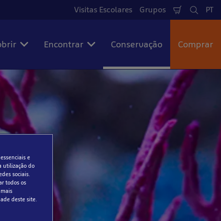
Visitas Escolares
Grupos
PT
Carrinho
Pesqui
Lí
de
Compras
brir
Encontrar
Conservação
Comprar
 essenciais e
 utilização do
edes sociais.
ar todos os
 mais
ade deste site.