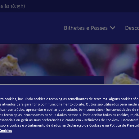
 às 18:15h)
Bilhetes e Passes
Desco
omisso com os
eanos
iliza cookies, incluindo cookies e tecnologias semelhantes de terceiros. Alguns cookies são
 ativados para garantir o bom funcionamento do site. Outros são utilizados para medir a
alizar conteúdos, apresentar e avaliar publicidade, bem como ativar funcionalidades de r
 à superfície e abaixo dela!
as tecnologias, processamos os seus dados pessoais. Pode aceitar todos os cookies, rejeit
essenciais ou gerir as suas preferências clicando em «Definições de Cookies». Encontrará
sobre cookies e o tratamento de dados na Declaração de Cookies e na Política de Privacid
 Cookies