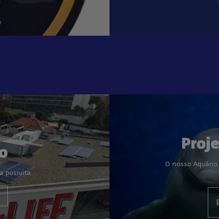
Proj
o
O nosso Aquário
 posivita.