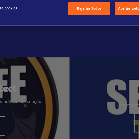
de cookies
Rejeitar Todos
Aceitar tod
tect
 práticas de criação
A protege