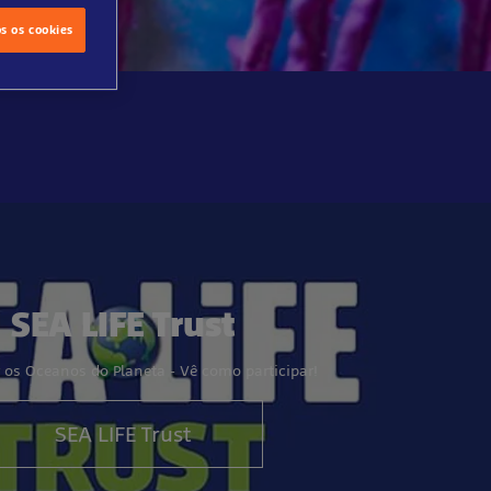
os os cookies
SEA LIFE Trust
r os Oceanos do Planeta - Vê como participar!
SEA LIFE Trust