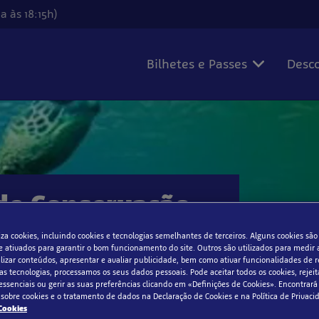
 às 18:15h)
Bilhetes e Passes
Desco
 de Conservação
iliza cookies, incluindo cookies e tecnologias semelhantes de terceiros. Alguns cookies são
 ativados para garantir o bom funcionamento do site. Outros são utilizados para medir a
alizar conteúdos, apresentar e avaliar publicidade, bem como ativar funcionalidades de r
as tecnologias, processamos os seus dados pessoais. Pode aceitar todos os cookies, rejeit
essenciais ou gerir as suas preferências clicando em «Definições de Cookies». Encontrará
sobre cookies e o tratamento de dados na Declaração de Cookies e na Política de Privacid
 Cookies