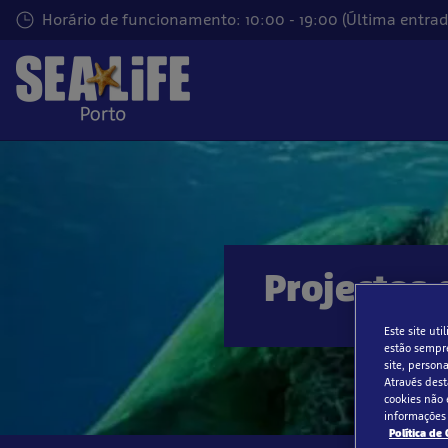
Passar
Horário de funcionamento: 10:00 - 19:00 (Última entrada
para
o
conteúdo
principal
Projectos
Este site ut
estão sempre
site, person
Através dest
cookies não 
informações 
Política de