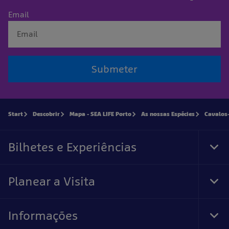
Email
Submeter
Start
Descobrir
Mapa - SEA LIFE Porto
As nossas Espécies
Cavalos
Bilhetes e Experiências
Tog
Foo
Nav
Planear a Visita
Tog
Foo
Nav
Informações
Tog
Foo