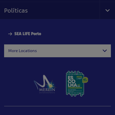
Nav
Políticas
Tog
Foo
Nav
SEA LIFE Porto
More Locations