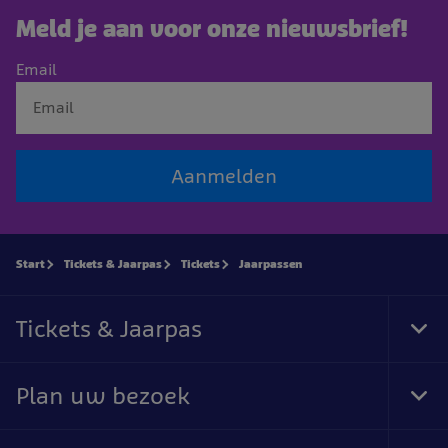
Meld je aan voor onze nieuwsbrief!
Email
Aanmelden
Start
Tickets & Jaarpas
Tickets
Jaarpassen
Tickets & Jaarpas
Tog
Foo
Nav
Plan uw bezoek
Tog
Foo
Nav