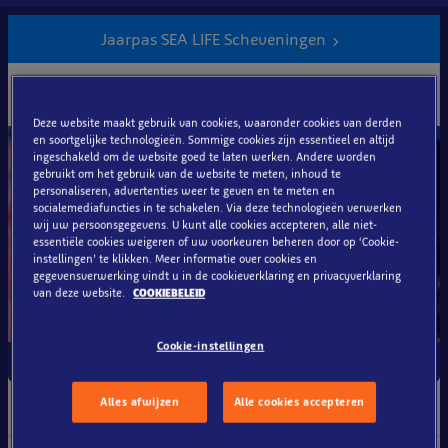
Koop
nu
Jaarpas SEA LIFE Scheveningen
jouw
Nieuwe aankoop & verlenging
jaarpas
€49
per persoon
Deze website maakt gebruik van cookies, waaronder cookies van derden
en soortgelijke technologieën. Sommige cookies zijn essentieel en altijd
ingeschakeld om de website goed te laten werken. Andere worden
gebruikt om het gebruik van de website te meten, inhoud te
personaliseren, advertenties weer te geven en te meten en
socialemediafuncties in te schakelen. Via deze technologieën verwerken
wij uw persoonsgegevens. U kunt alle cookies accepteren, alle niet-
essentiële cookies weigeren of uw voorkeuren beheren door op ‘Cookie-
instellingen’ te klikken. Meer informatie over cookies en
gegevensverwerking vindt u in de cookieverklaring en privacyverklaring
van deze website.
COOKIEBELEID
Cookie-instellingen
Een jaar lang elke dag toegang
Alles afwijzen
Alle cookies accepteren
Voordelen