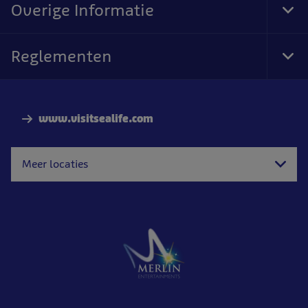
Overige Informatie
Tog
Foo
Nav
Reglementen
Tog
Foo
Nav
www.visitsealife.com
Meer locaties