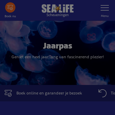
Ga
Schakelnav
naar
de
Menu
Boek nu
hoofdinhoud
Jaarpas
Geniet een heel jaar lang van fascinerend plezier!
Boek online en garandeer je bezoek
Ti