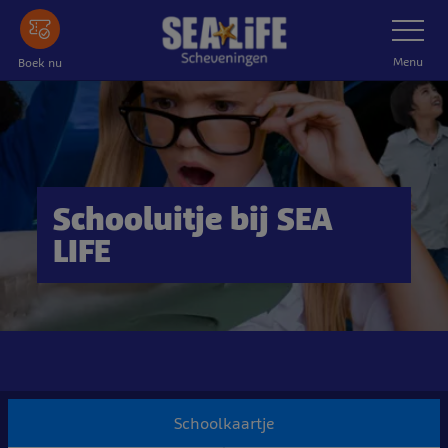
Ga
Schakelnav
naar
de
Menu
Boek nu
hoofdinhoud
Schooluitje bij SEA
LIFE
Schoolkaartje