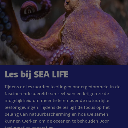
Les bij SEA LIFE
Tijdens de les worden leerlingen ondergedompeld in de
fascinerende wereld van zeeleven en krijgen ze de
mogelijkheid om meer te leren over de natuurlijke
leefomgevingen. Tijdens de les ligt de focus op het
belang van natuurbescherming en hoe we samen
kunnen werken om de oceanen te behouden voor
toekomstige generaties.