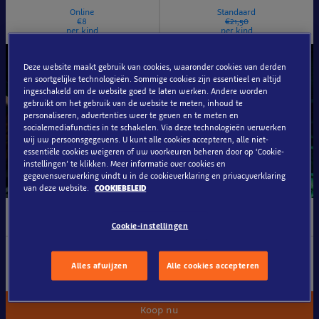
Online
Standaard
€8
€21,50
per kind
per kind
Deze website maakt gebruik van cookies, waaronder cookies van derden
en soortgelijke technologieën. Sommige cookies zijn essentieel en altijd
ingeschakeld om de website goed te laten werken. Andere worden
gebruikt om het gebruik van de website te meten, inhoud te
personaliseren, advertenties weer te geven en te meten en
socialemediafuncties in te schakelen. Via deze technologieën verwerken
wij uw persoonsgegevens. U kunt alle cookies accepteren, alle niet-
essentiële cookies weigeren of uw voorkeuren beheren door op ‘Cookie-
instellingen’ te klikken. Meer informatie over cookies en
gegevensverwerking vindt u in de cookieverklaring en privacyverklaring
van deze website.
COOKIEBELEID
Voordelen
Cookie-instellingen
Voordelige groepsprijs vanaf 10 kinderen
Alles afwijzen
Alle cookies accepteren
Per 10 kinderen is één meerderjarige begeleider gratis
Koop nu