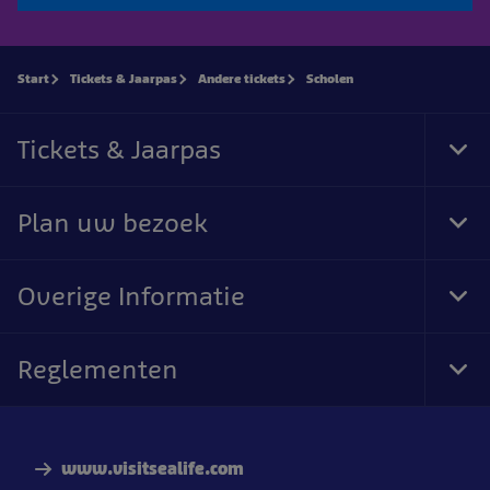
Start
Tickets & Jaarpas
Andere tickets
Scholen
Tickets & Jaarpas
Tog
Foo
Nav
Plan uw bezoek
Tog
Foo
Nav
Overige Informatie
Tog
Foo
Nav
Reglementen
Tog
Foo
Nav
www.visitsealife.com