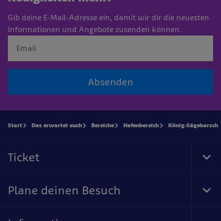
Gib deine E-Mail-Adresse ein, damit wir dir die neuesten
Informationen und Angebote zusenden können.
Absenden
Start
Das erwartet euch
Bereiche
Hafenbereich
König-Sägebarsch
Ticket
Tog
Foo
Nav
Plane deinen Besuch
Tog
Foo
Nav