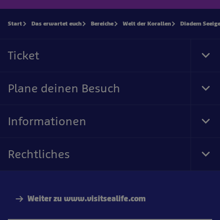
Start
Das erwartet euch
Bereiche
Welt der Korallen
Diadem Seeige
Ticket
Tog
Foo
Nav
Plane deinen Besuch
Tog
Foo
Nav
Informationen
Tog
Foo
Nav
Rechtliches
Tog
Foo
Nav
Weiter zu www.visitsealife.com