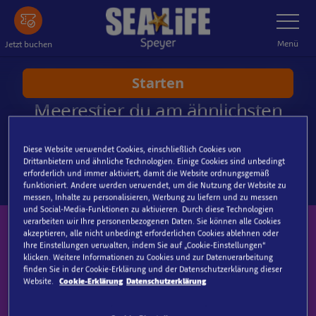
Zum
Navigatio
umschalt
Hauptinhalt
springen
Menü
Jetzt buchen
Diese Website verwendet Cookies, einschließlich Cookies von
Drittanbietern und ähnliche Technologien. Einige Cookies sind unbedingt
erforderlich und immer aktiviert, damit die Website ordnungsgemäß
funktioniert. Andere werden verwendet, um die Nutzung der Website zu
messen, Inhalte zu personalisieren, Werbung zu liefern und zu messen
und Social-Media-Funktionen zu aktivieren. Durch diese Technologien
verarbeiten wir Ihre personenbezogenen Daten. Sie können alle Cookies
Melde dich für unseren kostenlosen
akzeptieren, alle nicht unbedingt erforderlichen Cookies ablehnen oder
Ihre Einstellungen verwalten, indem Sie auf „Cookie-Einstellungen“
Newsletter an und verpasse keine
klicken. Weitere Informationen zu Cookies und zur Datenverarbeitung
Neuigkeiten mehr!
finden Sie in der Cookie-Erklärung und der Datenschutzerklärung dieser
Website.
Cookie-Erklärung
Datenschutzerklärung
Gib deine E-Mail-Adresse ein, damit wir dir die neuesten