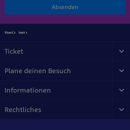
Absenden
Start
test 1
Ticket
Tog
Foo
Nav
Plane deinen Besuch
Tog
Foo
Nav
Informationen
Tog
Foo
Nav
Rechtliches
Tog
Foo
Nav