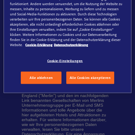
funktioniert. Andere werden verwendet, um die Nutzung der Website zu
messen, Inhalte zu personalisieren, Werbung zu liefern und zu messen
und Social-Media-Funktionen zu aktivieren. Durch diese Technologien
Schule/KiTa
verarbeiten wir Ihre personenbezogenen Daten. Sie können alle Cookies
akzeptieren, alle nicht unbedingt erforderlichen Cookies ablehnen oder
Ihre Einstellungen verwalten, indem Sie auf „Cookie-Einstellungen“
Für welches SEA LIFE interessieren Sie sich?
klicken. Weitere Informationen zu Cookies und zur Datenverarbeitung
finden Sie in der Cookie-Erklärung und der Datenschutzerklärung dieser
Website.
Cookie-Erklärung
Datenschutzerklärung
Erlaubnis zum Marketing
Cookie-Einstellungen
Erlaubnis zum Marketing durch die Merlin
Entertainments Group Deutschland:
Alle ablehnen
Alle Cookies akzeptieren
Ja, ich bin damit einverstanden, von der
Merlin Entertainments Limited, Link House,
25 West Street, Poole, Dorset BH15 1LD,
England ("Merlin") und den im nachfolgenden
Link benannten Gesellschaften von Merlins
Unternehmensgruppe per E-Mail und SMS
Informationen und tolle Angebote über die
hier aufgelisteten Hotels und Attraktionen zu
erhalten. Für weitere Informationen darüber,
wie wir Ihre personenbezogenen Daten
verwalten, lesen Sie bitte unsere
Datenschutzerklärung. Für eine Anpassung