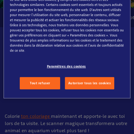
technologies similaires. Certains cookies sont essentiels et toujours activés
pour permettre le bon fonctionnement du site web. D'autres sont utilisés
pour mesurer l'utilisation du site web, personnaliser le contenu, diffuser
Biodiversité colorée
Nourrissages quot
et mesurer la publicité et activer les fonctionnalités des réseaux sociaux.
Grâce à ces technologies, nous traitons vos données personnelles. Vous
pouvez accepter tous les cookies, refuser tous les cookies non essentiels ou
gérer vos préférences en cliquant sur « Paramètres des cookies ». Vous
A quoi pouvez-vous vous
trouverez de plus amples informations sur les cookies et le traitement des
données dans la déclaration relative aux cookies et l'avis de confidentialité
attendre ?
de ce site.
Rapprochez-vous plus qu'avant de manchots espiègles,
Paramètres des cookies
d'hippocampes, de raies fascinantes et d'élégants
requins ! Assistez à des séances d'alimentation
Tout refuser
Autoriser tous les cookies
quotidiennes sur les différents animaux et aquariums.
Visitez le seul sanctuaire de phoques en Belgique.
Colorie
ton coloriage
maintenant et apporte-le avec toi
lors de ta visite. Le scanner magique transformera votre
animal en aquarium virtuel plus tard !