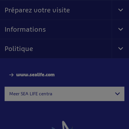
Nav
Préparez votre visite
Tog
Foo
Nav
Informations
Tog
Foo
Nav
Politique
Tog
Foo
Nav
www.sealife.com
Meer SEA LIFE centra