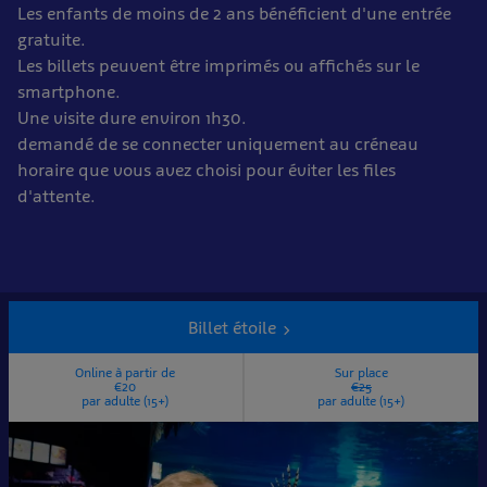
Les enfants de moins de 2 ans bénéficient d'une entrée
gratuite.
Les billets peuvent être imprimés ou affichés sur le
smartphone.
Une visite dure environ 1h30.
demandé de se connecter uniquement au créneau
horaire que vous avez choisi pour éviter les files
d'attente.
Billets
&
Billet étoile
billets
Online à partir de
Sur place
annuels
€20
€25
par adulte (15+)
par adulte (15+)