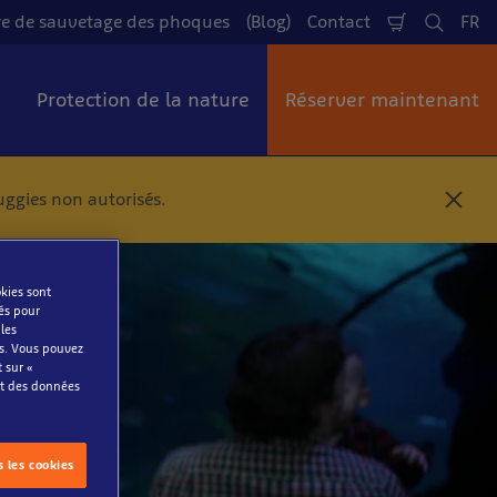
re de sauvetage des phoques
(Blog)
Contact
FR
Panier
Cherch
La
e
Protection de la nature
Réserver maintenant
uggies non autorisés.
F
e
r
m
e
okies sont
r
sés pour
 les
es. Vous pouvez
t sur «
nt des données
s les cookies