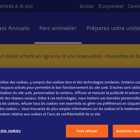
entrée à 16.00)
écoles
(Corporate)
Cent
Pass Annuels
Parc animalier
Préparez votre visit
billet acheté en ligne ou d'une réservation. Poussettes et b
tilise des cookies, y compris des cookies tiers et des technologies similaires. Certains co
t toujours activés pour permettre le bon fonctionnement du site web. D'autres sont utili
lisation du site web, personnaliser le contenu, diffuser et mesurer la publicité et activer
tés des réseaux sociaux. Grâce à ces technologies, nous traitons vos données personnell
s les cookies, refuser tous les cookies non essentiels ou gérer vos préférences en cliquan
es cookies ». Vous trouverez de plus amples informations sur les cookies et le traiteme
ration relative aux cookies et l'avis de confidentialité de ce site.
 des cookies
Tout refuser
Autoriser tou