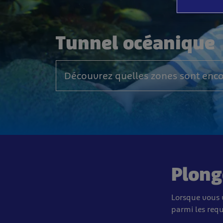
Tunnel océanique
Découvrez quelles zones sont enco
Plong
Lorsque vous 
parmi les requ