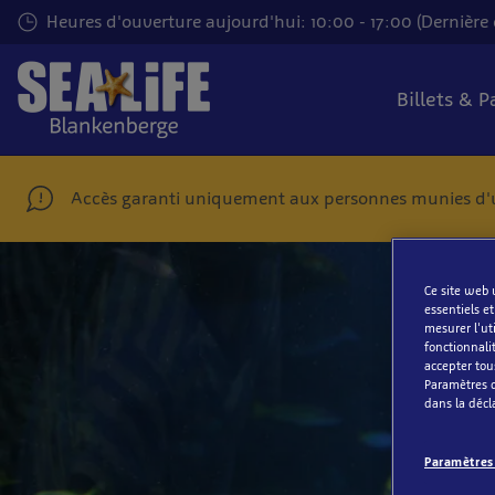
Passer
Heures d'ouverture aujourd'hui: 10:00 - 17:00 (Dernière 
au
contenu
principal
Billets & 
Accès garanti uniquement aux personnes munies d'un 
Ce site web u
essentiels e
mesurer l'uti
fonctionnali
accepter tou
Paramètres d
dans la décla
Paramètres