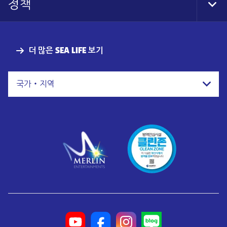
정책
Tog
Foo
Nav
더 많은 SEA LIFE 보기
국가・지역