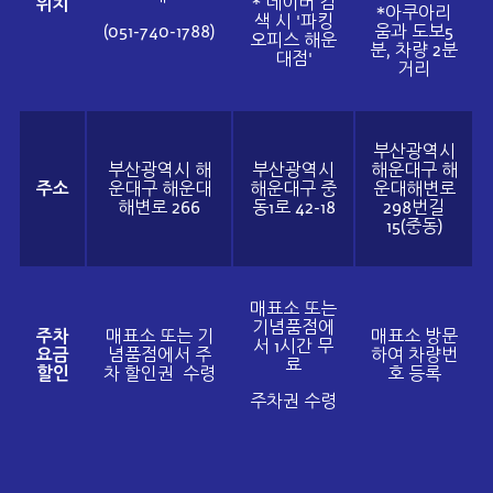
* 네이버 검
위치
*아쿠아리
색 시 '파킹
(051-740-1788)
움과 도보5
오피스 해운
분, 차량 2분
대점'
거리
부산광역시
부산광역시 해
부산광역시
해운대구 해
주소
운대구 해운대
해운대구 중
운대해변로
해변로 266
동1로 42-18
298번길
15(중동)
매표소 또는
기념품점에
주차
매표소 또는 기
매표소 방문
서 1시간 무
요금
념품점에서 주
하여 차량번
료
할인
차 할인권 수령
호 등록
주차권 수령