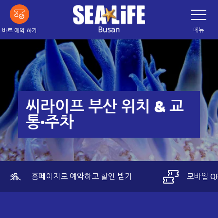
메
네
이
인
게
이
내
메뉴
바로 예약 하기
션
용
바
전
으
환
로
건
너
띄
씨라이프 부산 위치 & 교
기
통·주차
홈페이지로 예약하고 할인 받기
모바일 Q