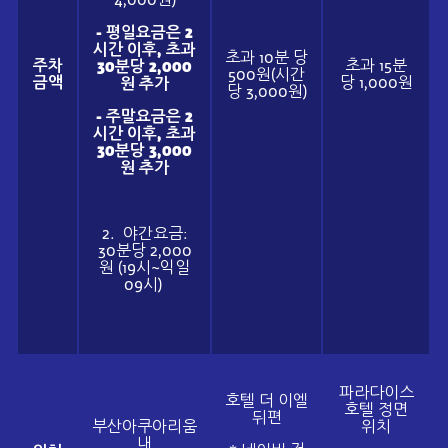
- 평일요금은 2
시간 이후, 초과
초과 10분 당
주차
초과 15분
30분당 2,000
500원(시간
금액
당 1,000원
원 추가
당 3,000원)
- 주말요금은 2
시간 이후, 초과
30분당 3,000
원 추가
2. 야간요금:
30분당 2,000
원 (19시~익일
09시)
파라다이스
호텔 더 이엘
호텔 정면
뒤편
부산아쿠아리움
위치
내