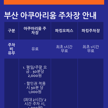
부산 아쿠아리움 주차장 안내
아쿠아리움 주
구분
파킹오피스
파킹주차장
차장
주차
최초 1시간
최초 1시간
비
유료
무료
무료
유무
1. 평일/주말 요
금 : 30분당
2,000원
- 할인권 적용
시 30분 당
1,000원
(최대 2시간/ 2
시간 주차 시,
4,000원)