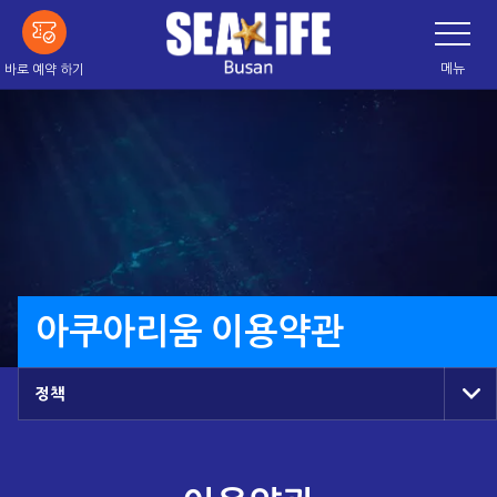
메
네
이
인
게
이
내
메뉴
바로 예약 하기
션
용
바
전
으
환
로
건
너
띄
기
아쿠아리움 이용약관
정책
네
이
게
이
션