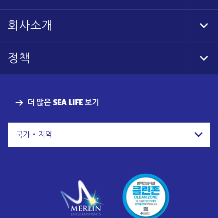
Foo
Nav
회사소개
Tog
Foo
Nav
정책
Tog
Foo
Nav
더 많은 SEA LIFE 보기
국가・지역