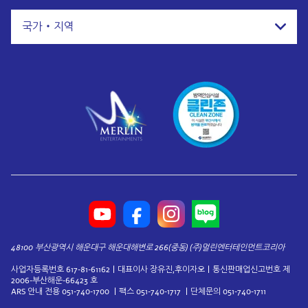
국가・지역
48100 부산광역시 해운대구 해운대해변로 266(중동) (주)멀린엔터테인먼트코리아
사업자등록번호 617-81-61162ㅣ대표이사 장유진,후이자오ㅣ통신판매업신고번호 제
2006-부산해운-66423 호
ARS 안내 전용 051-740-1700 ㅣ팩스 051-740-1717 ㅣ단체문의 051-740-1711