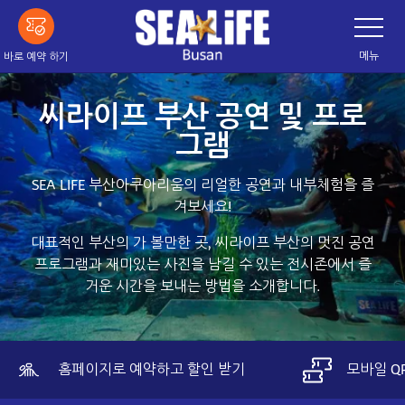
메
네
이
인
게
이
내
메뉴
바로 예약 하기
션
용
바
전
으
환
씨라이프 부산 공연 및 프로
로
그램
건
너
띄
SEA LIFE 부산아쿠아리움의 리얼한 공연과 내부체험을 즐
기
겨보세요!
대표적인 부산의 가 볼만한 곳, 씨라이프 부산의 멋진 공연
프로그램과 재미있는 사진을 남길 수 있는 전시존에서 즐
거운 시간을 보내는 방법을 소개합니다.
홈페이지로 예약하고 할인 받기
모바일 Q