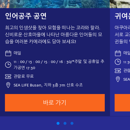
인어공주 공연
귀여
최고의 인생샷을 찾아 모험을 떠나는 코라와 랄라.
아쿠아리
신비로운 산호마을에 나타난 아름다운 인어들의 모
서로 교
습을 여러분 카메라에도 담아 보세요!
귄들의 
매일
매
11 : 00 / 13 : 00 / 15 : 00 / 16 : 30/*주말 및 공휴일 추
11:3
가공연 17:30
관람
관람료 무료
SE
SEA LIFE Busan, 지하 3층 7m 산호 수조
바로 가기