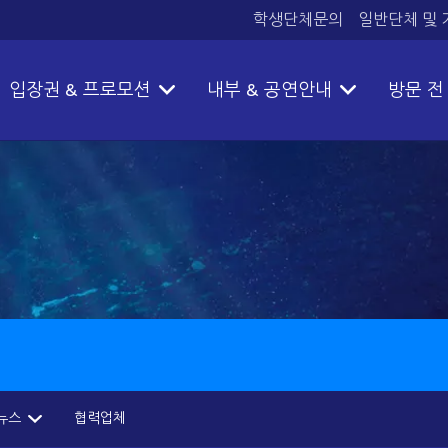
학생단체문의
일반단체 및
입장권 & 프로모션
내부 & 공연안내
방문 전
뉴스
협력업체