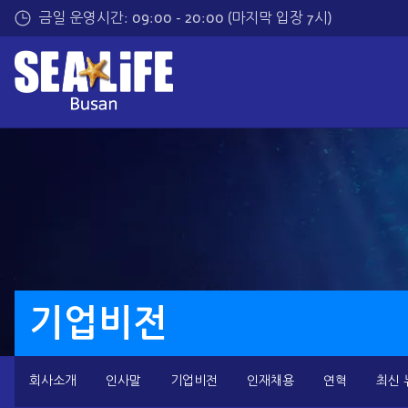
메
금일 운영시간: 09:00 - 20:00 (마지막 입장 7시)
인
내
용
으
로
건
너
띄
기
기업비전
회사소개
인사말
기업비전
인재채용
연혁
최신 