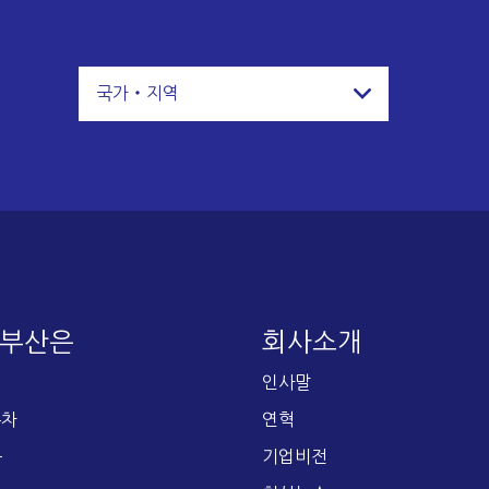
국가・지역
E 부산은
회사소개
인사말
주차
연혁
문
기업비전