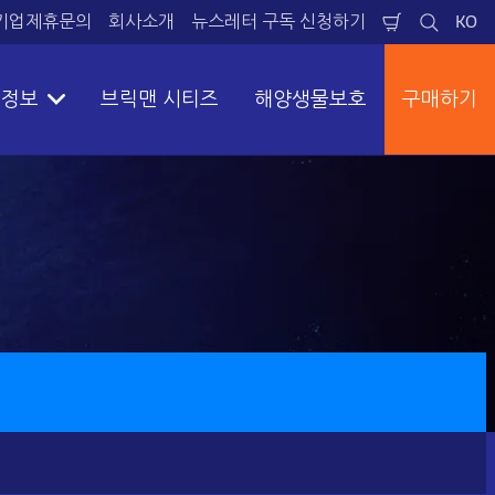
 기업제휴문의
회사소개
뉴스레터 구독 신청하기​
KO
장
검
언
바
색
어
구
니
 정보
브릭맨 시티즈
해양생물보호
구매하기