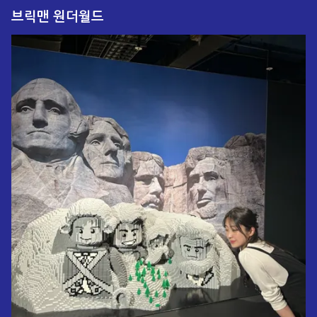
브릭맨 원더월드