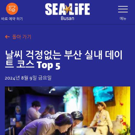
메
네
이
인
게
이
내
메뉴
바로 예약 하기
션
용
바
전
으
환
돌아 가기
로
건
날씨 걱정없는 부산 실내 데이
너
띄
트 코스 Top 5
기
2024년 8월 9일 금요일