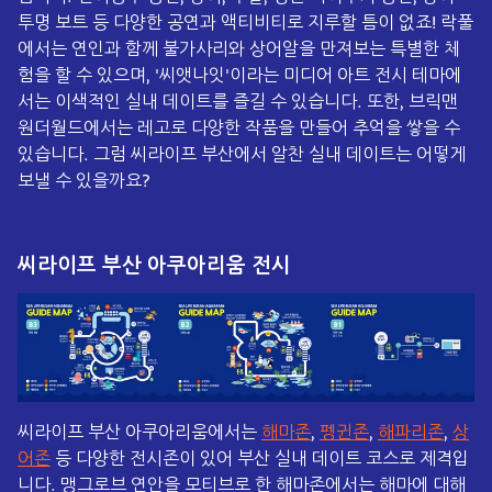
투명 보트 등 다양한 공연과 액티비티로 지루할 틈이 없죠! 락풀
에서는 연인과 함께 불가사리와 상어알을 만져보는 특별한 체
험을 할 수 있으며, '씨앳나잇'이라는 미디어 아트 전시 테마에
서는 이색적인 실내 데이트를 즐길 수 있습니다. 또한, 브릭맨
원더월드에서는 레고로 다양한 작품을 만들어 추억을 쌓을 수
있습니다. 그럼 씨라이프 부산에서 알찬 실내 데이트는 어떻게
보낼 수 있을까요?
씨라이프 부산 아쿠아리움 전시
씨라이프 부산 아쿠아리움에서는
해마존
,
펭귄존
,
해파리존
,
상
어존
등 다양한 전시존이 있어 부산 실내 데이트 코스로 제격입
니다. 맹그로브 연안을 모티브로 한 해마존에서는 해마에 대해