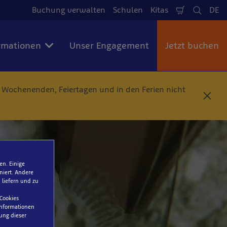
Buchung verwalten
Schulen
Kitas
DE
Warenkorb
Suche
Spr
rmationen
Unser Engagement
Jetzt buchen
n Wochenenden, Feiertagen und in den Ferien nicht
S
c
h
l
i
e
ß
e
en. Einige
n
niert. Andere
 liefern und zu
 Cookies
 Informationen
ung dieser