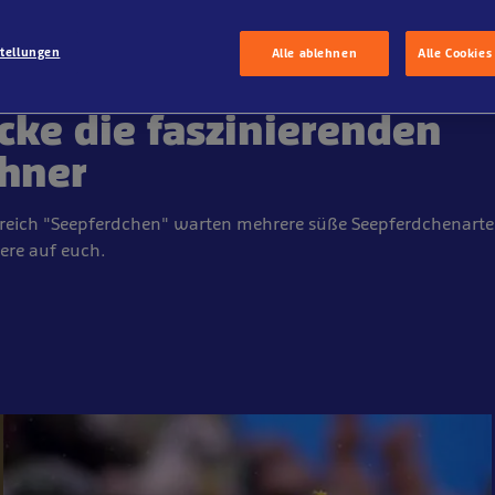
stellungen
Alle ablehnen
Alle Cookies
cke die faszinierenden
hner
reich "Seepferdchen" warten mehrere süße Seepferdchenart
iere auf euch.