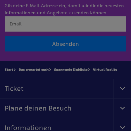
Gib deine E-Mail-Adresse ein, damit wir dir die neuesten
Informationen und Angebote zusenden können.
Absenden
Start
Das erwartet euch
Spannende Einblicke
Virtual Reality
Ticket
Tog
Foo
Nav
Plane deinen Besuch
Tog
Foo
Nav
Informationen
Tog