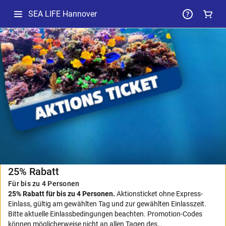
SEA LIFE Hannover
-
Ausgewähltes
Paket
25% Rabatt
Für bis zu 4 Personen
25% Rabatt für bis zu 4 Personen.
Aktionsticket ohne Express-
Einlass, gültig am gewählten Tag und zur gewählten Einlasszeit.
Bitte aktuelle Einlassbedingungen beachten. Promotion-Codes
können möglicherweise nicht an allen Tagen des