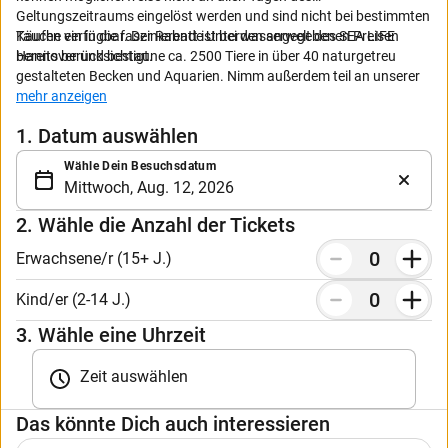
Geltungszeitraums eingelöst werden und sind nicht bei bestimmten
Käufen verfügbar. Der Rabatt ist bei den angegebenen Preisen
Tauche ein in die faszinierende Unterwasserwelt des SEA LIFE
bereits berücksichtigt.
Hannover und bestaune ca. 2500 Tiere in über 40 naturgetreu
gestalteten Becken und Aquarien. Nimm außerdem teil an unserer
Expedition Dschungel im tropischen Regenwald mit dem geretteten
mehr anzeigen
Teju Sancho.
1. Datum auswählen
Ticket ausdrucken oder auf dem Smartphone oder Tablet
vorzeigen.
Wähle Dein Besuchsdatum
Kinder unter 15 Jahren müssen von einem Erwachsenen
begleitet werden.
Kinder unter 2 Jahren erhalten freien Eintritt.
2. Wähle die Anzahl der Tickets
Bitte beachte, dass es zu Stoßzeiten und an besuchsstarken
Tagen zu längeren Wartezeiten kommen kann.
Erwachsene/r (15+ J.)
Tickets sind nicht stornierbar.
Keine Verbindung mit weiteren Ermäßigungen oder
Kind/er (2-14 J.)
Gutscheinen.
3. Wähle eine Uhrzeit
Beachte auch unsere AGB.
Zeit auswählen
Das könnte Dich auch interessieren