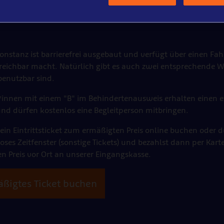
onstanz ist barrierefrei ausgebaut und verfügt über einen Fah
rreichbar macht. Natürlich gibt es auch zwei entsprechende 
benutzbar sind.
*innen mit einem "B" im Behindertenausweis erhalten einen 
 und dürfen kostenlos eine Begleitperson mitbringen.
ein Eintrittsticket zum ermäßigten Preis online buchen oder du
loses Zeitfenster (sonstige Tickets) und bezahlst dann per Kar
n Preis vor Ort an unserer Eingangskasse.
äßigtes Ticket buchen