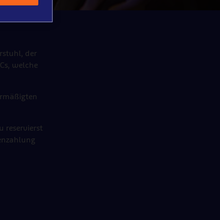
rstuhl, der
WCs, welche
ermäßigten
 reservierst
tenzahlung