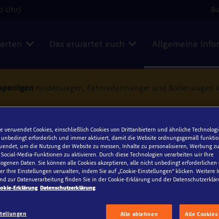
0 Uhr)
B
karten
Das erwartet euch
Allgemeine Info
sperrigen
Kinderwagen, Fahrradanhänger und Bollerwagen in 
e verwendet Cookies, einschließlich Cookies von Drittanbietern und ähnliche Technologi
 unbedingt erforderlich und immer aktiviert, damit die Website ordnungsgemäß funktio
endet, um die Nutzung der Website zu messen, Inhalte zu personalisieren, Werbung zu
Barrierefreiheit
ocial-Media-Funktionen zu aktivieren. Durch diese Technologien verarbeiten wir Ihre
genen Daten. Sie können alle Cookies akzeptieren, alle nicht unbedingt erforderlichen
r Ihre Einstellungen verwalten, indem Sie auf „Cookie-Einstellungen“ klicken. Weitere
hre alles Wissenswerte über deinen Besuch in unserem Aqua
nd zur Datenverarbeitung finden Sie in der Cookie-Erklärung und der Datenschutzerklär
okie-Erklärung
Datenschutzerklärung
stellungen
Alle ablehnen
Alle Cookies