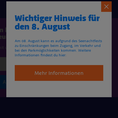
Schli
Wichtiger Hinweis für
den 8. August
en kostenlosen Newsletter an
euigkeiten mehr!
Am 08. August kann es aufgrund des Seenachtfests
zu Einschränkungen beim Zugang, im Verkehr und
mit wir dir die neuesten Informationen und
bei den Parkmöglichkeiten kommen. Weitere
Informationen findest du hier:
Mehr Informationen
Absenden