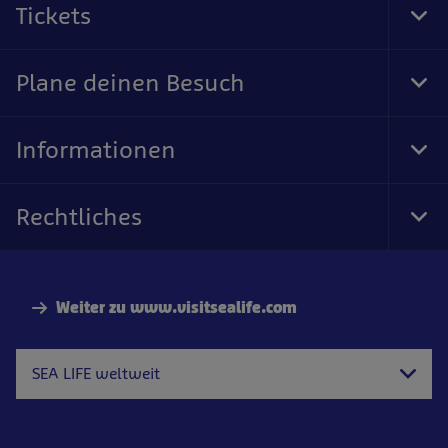
Tickets
Tog
Foo
Nav
Plane deinen Besuch
Tog
Foo
Nav
Informationen
Tog
Foo
Nav
Rechtliches
Tog
Foo
Nav
Weiter zu www.visitsealife.com
SEA LIFE weltweit