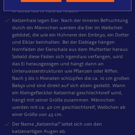
Katzenhaie leben am Liebsten in Bodennähe und sind
in bis zu 100 m Tiefe zu finden.
Katzenhaie legen Eier. Nach der inneren Befruchtung
durch ein Männchen werden die Eier im Weibchen
gebildet, die wie ein Hühnerei den Embryo, ein Dotter
und Eiklar beinhalten. Bei der Eiablage hängen
Hornfäden der Eierschale aus dem Muttertier heraus.
Sobald diese Fäden sich irgendwo verfangen, wird
das Ei herausgezogen und hängt dann an
Unterwasserstrukturen wie Pflanzen oder Riffen.
Nach 5 bis 11 Monaten schlüpfen die ca. 10 cm großen
Babys und sind direkt auf sich allein gestellt. Wann
ein Kleingefleckter Katzenhai geschlechtsreif wird,
hängt mit seiner Größe zusammen: Männchen
werden mit ca. 40 cm geschlechtsreif, Weibchen ab
einer Größe von 45 cm.
Der Name „Katzenhai“ leitet sich von den
katzenartigen Augen ab.