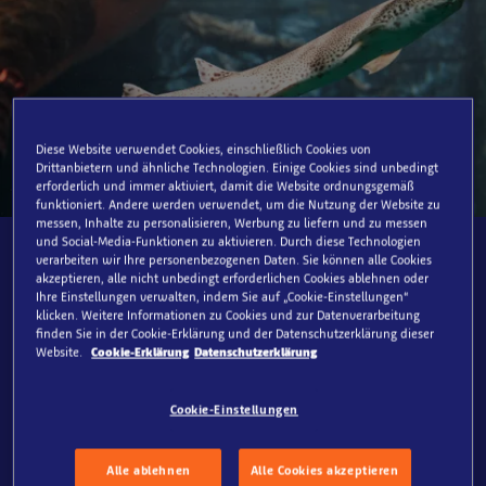
Diese Website verwendet Cookies, einschließlich Cookies von
Drittanbietern und ähnliche Technologien. Einige Cookies sind unbedingt
erforderlich und immer aktiviert, damit die Website ordnungsgemäß
funktioniert. Andere werden verwendet, um die Nutzung der Website zu
messen, Inhalte zu personalisieren, Werbung zu liefern und zu messen
Kleingefleckter Katzenhai
und Social-Media-Funktionen zu aktivieren. Durch diese Technologien
verarbeiten wir Ihre personenbezogenen Daten. Sie können alle Cookies
akzeptieren, alle nicht unbedingt erforderlichen Cookies ablehnen oder
Ihre Einstellungen verwalten, indem Sie auf „Cookie-Einstellungen“
Scyliorhinus canicula
klicken. Weitere Informationen zu Cookies und zur Datenverarbeitung
finden Sie in der Cookie-Erklärung und der Datenschutzerklärung dieser
Schon gewusst?
Website.
Cookie-Erklärung
Datenschutzerklärung
Kleingefleckte Katzenhaie leben im Ost- und Nord-
Atlantik sowie der Nordsee und dem Mittelmeer.
Cookie-Einstellungen
Während sie in der Nordsee die häufigste Haiart sind,
sind sie in der Ostsee nicht verbreitet.
Alle ablehnen
Alle Cookies akzeptieren