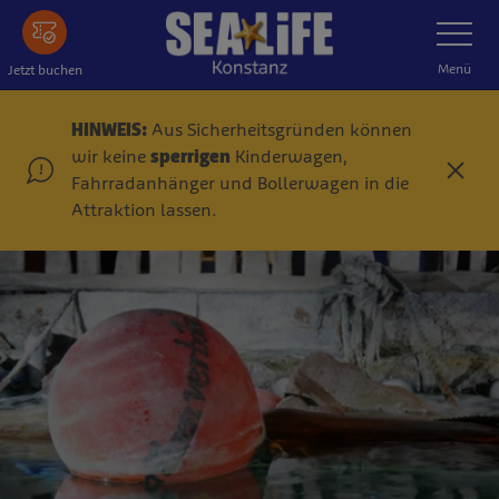
Zum
Navigatio
umschalt
Hauptinhalt
springen
Menü
Jetzt buchen
HINWEIS:
Aus Sicherheitsgründen können
wir keine
sperrigen
Kinderwagen,
S
Fahrradanhänger und Bollerwagen in die
c
Attraktion lassen.
h
l
i
e
ß
e
n