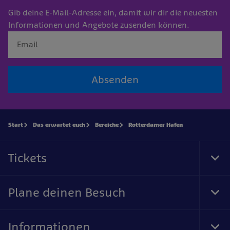
Gib deine E-Mail-Adresse ein, damit wir dir die neuesten
Informationen und Angebote zusenden können.
Absenden
Start
Das erwartet euch
Bereiche
Rotterdamer Hafen
Tickets
Tog
Foo
Nav
Plane deinen Besuch
Tog
Foo
Nav
Informationen