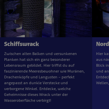
Schiffswrack
Nord
Zwischen alten Balken und versunkenen
Hier k
Planken hat sich ein ganz besonderer
aus näc
Lebensraum gebildet. Hier triffst du auf
Blick i
faszinierende Meeresbewohner wie Muränen,
und an
Drachenköpfe und Langusten – perfekt
Entdeck
angepasst an dunkle Verstecke und
Wellen,
verborgene Winkel. Entdecke, welche
Geheimnisse dieses Wrack unter der
Wasseroberfläche verbirgt!