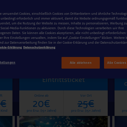
e verwendet Cookies, einschließlich Cookies von Drittanbietern und ähnliche Technologi
 unbedingt erforderlich und immer aktiviert, damit die Website ordnungsgemäß funktio
Täglich spannende Fütterungen
endet, um die Nutzung der Website zu messen, Inhalte zu personalisieren, Werbung zu
ocial-Media-Funktionen zu aktivieren. Durch diese Technologien verarbeiten wir Ihre
genen Daten. Sie können alle Cookies akzeptieren, alle nicht unbedingt erforderlichen
r Ihre Einstellungen verwalten, indem Sie auf „Cookie-Einstellungen“ klicken. Weitere
nd zur Datenverarbeitung finden Sie in der Cookie-Erklärung und der Datenschutzerklär
okie-Erklärung
Datenschutzerklärung
stellungen
Alle ablehnen
Alle Cookies
Eintrittsticket
ft
Online ab
Vor Ort
0€
20€
25€
 Kind
pro Erw. (15+ Jahre)
pro Erw. (15+ Jahre)
pro