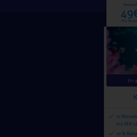
Neukauf
49
Pro Pers
Ein 
K
12 Monate
ins SEA 
10 % Rab