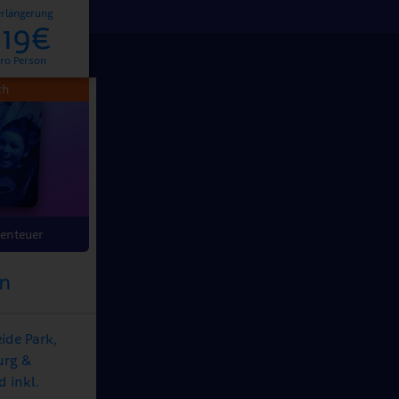
rlängerung
119€
ro Person
ch
enteuer
en
eide Park,
urg &
 inkl.