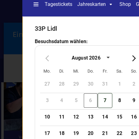
Eintrittsticket + Behind
Frü
the Scenes Tour
Online ab
Online
28€
42,5
pro Erw. (15+ Jahre)
pro Erw. (1
Vorbuchen und bis zu 20% sparen
Exklusives E