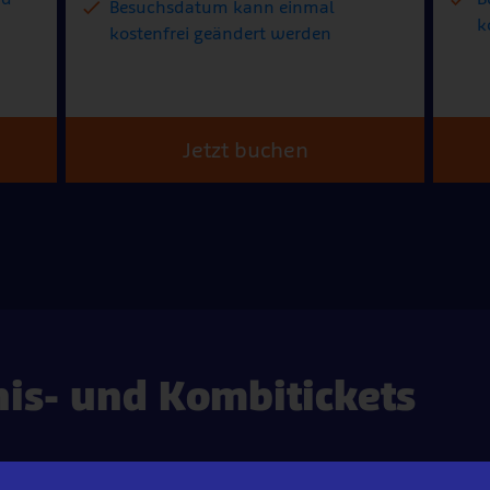
Besuchsdatum kann einmal
k
kostenfrei geändert werden
Jetzt buchen
nis- und Kombitickets