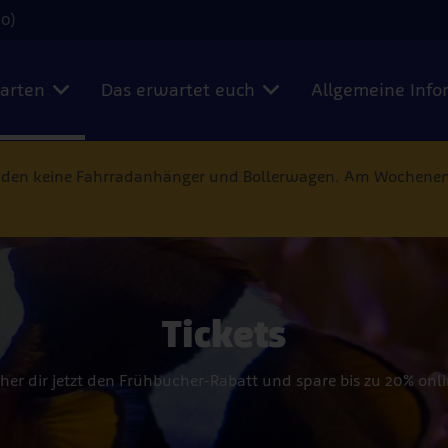
00)
karten
Das erwartet euch
Allgemeine Info
nden keine Fahrradanhänger und Bollerwagen. Am Wochenend
Tickets
cher dir jetzt den Frühbucher-Rabatt und spare bis zu 20% onli