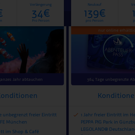
Verlängerung
Neukauf
Ve
€
34€
139€
on
Pro Person
pro Person
p
nur online erhältli
ganzes Jahr abtauchen
364 Tage unbegrenzte Ab
onditionen
Kondition
 unbegrenzt freier Eintritt
1 Jahr freier Eintritt im H
LIFE München
PEPPA PIG Park in Günzb
LEGOLAND® Deutschland
att im Shop & Café