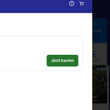
SEA LIFE München +
hen +
LEGOLAND Deutschland
ng
Resort
Einzelkauf
Online
Einzelkauf
58€
64€
89€
ro Person
pro Erw. (15+ Jahre)
pro Erw. (15+ Jahre)