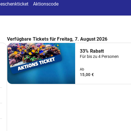
hstück auf der
SEA LIFE Münc
Tropeninsel
Therme Erdi
Online
Online
0€
32,50€
49,90€
5+)
pro Kind (2-14)
pro Person
p
rlebnis an ausgewählten Tagen