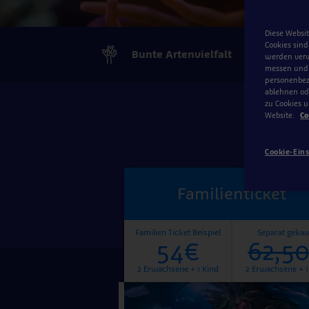
Diese Websit
Cookies sind
Bunte Artenvielfalt
werden verw
messen und S
personenbezo
ablehnen ode
zu Cookies u
Website.
Co
Cookie-Ein
Eintrittstickets
Familienticket
Familien Ticket Beispiel
Separat gekau
54€
62,5
2 Erwachsene + 1 Kind
2 Erwachsene + 1