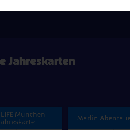
e Jahreskarten
 LIFE München
Merlin Abenteue
Jahreskarte