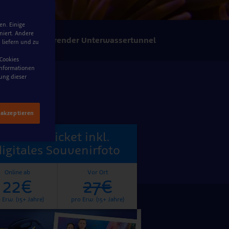
en. Einige
niert. Andere
Faszinierender Unterwassertunnel
 liefern und zu
 Cookies
 Informationen
ung dieser
 akzeptieren
Eintrittsticket inkl.
digitales Souvenirfoto
Online ab
Vor Ort
22€
27€
 Erw. (15+ Jahre)
pro Erw. (15+ Jahre)