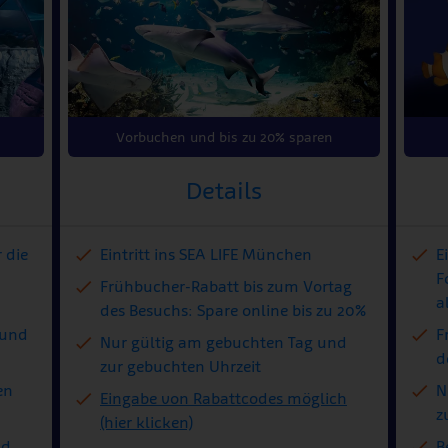
Vorbuchen und bis zu 20% sparen
Details
 die
Eintritt ins SEA LIFE München
E
F
Frühbucher-Rabatt bis zum Vortag
a
des Besuchs: Spare online bis zu 20%
 und
F
Nur gültig am gebuchten Tag und
d
zur gebuchten Uhrzeit
en
N
Eingabe von Rabattcodes möglich
z
(hier klicken)
nd
B