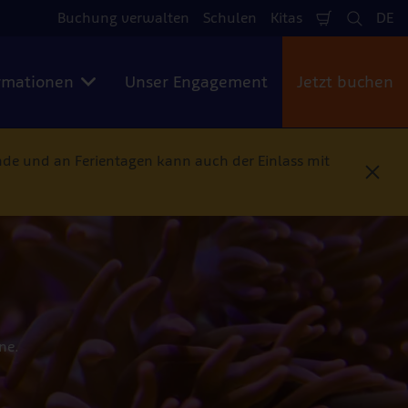
Buchung verwalten
Schulen
Kitas
DE
Warenkorb
Suche
Spr
rmationen
Unser Engagement
Jetzt buchen
e und an Ferientagen kann auch der Einlass mit
S
c
h
l
i
e
ß
e
n
ne.