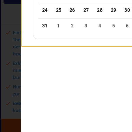
Details
Eintritt ins SEA LIFE München (Behind
Eintritt 
The Scenes findet 90 Minuten nach
offiziell
der Einlasszeit statt, d.h. 13.15 Uhr
Tierische
bzw. 16.15 Uhr)
Bewohner
Exklusive Einblicke in der 45-
Leckeres 
minütigen Behind the Scenes Tour
Atmosph
(zur ausgewählten Uhrzeit)
Nur gültig am gebuchten Tag und
zur gebuchten Uhrzeit
Besuchsdatum kann einmal
kostenfrei geändert werden
Jetzt buchen