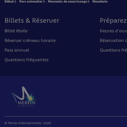
Début
Parc animalier
Moments de nourrissage
Manchots
Billets & Réserver
Préparez
Billet étoile
Heures d'ouv
Réserver créneau horaire
Réservation 
Pass annuel
Questions fr
Questions fréquentes
© Merlin Entertainments '2026'