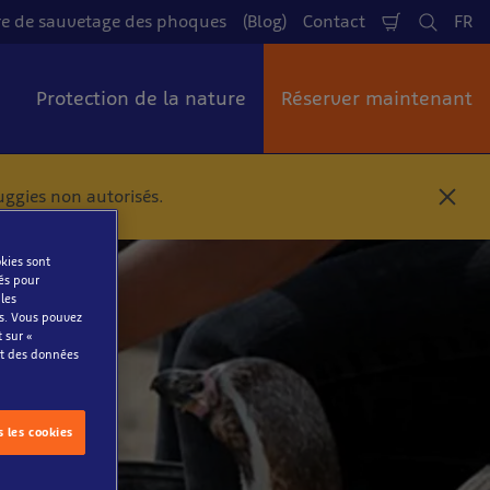
re de sauvetage des phoques
(Blog)
Contact
FR
Panier
Cherch
La
e
Protection de la nature
Réserver maintenant
uggies non autorisés.
F
e
r
okies sont
m
sés pour
e
 les
r
es. Vous pouvez
t sur «
nt des données
s les cookies