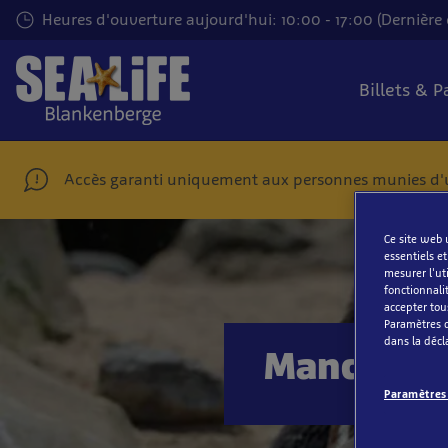
Passer
Heures d'ouverture aujourd'hui: 10:00 - 17:00 (Dernière 
au
contenu
principal
Billets & 
Accès garanti uniquement aux personnes munies d'un 
Ce site web u
essentiels e
mesurer l'uti
fonctionnali
accepter tou
Paramètres d
dans la décla
Manchots
Paramètres