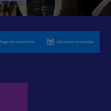
 Plage des manchots
Librement accessible