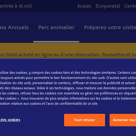
entrée à 16.00)
écoles
(Corporate)
Cent
Pass Annuels
Parc animalier
Préparez votre visit
billet acheté en ligne ou d'une réservation. Poussettes et b
tilise des cookies, y compris des cookies tiers et des technologies similaires. Certains co
t toujours activés pour permettre le bon fonctionnement du site web. D'autres sont utili
lisation du site web, personnaliser le contenu, diffuser et mesurer la publicité et activer
tés des réseaux sociaux. Grâce à ces technologies, nous traitons vos données personnell
s les cookies, refuser tous les cookies non essentiels ou gérer vos préférences en cliquan
es cookies ». Vous trouverez de plus amples informations sur les cookies et le traiteme
ration relative aux cookies et l'avis de confidentialité de ce site.
 des cookies
Tout refuser
Autoriser tou