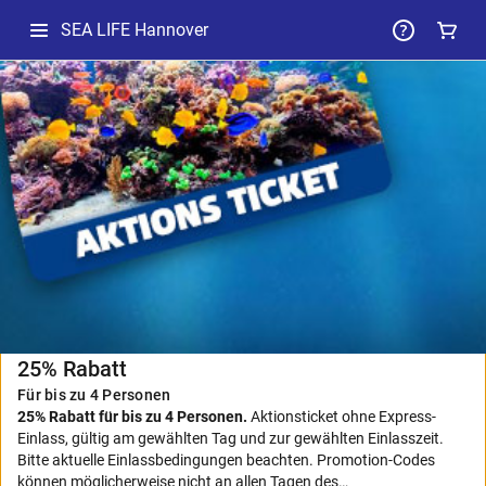
SEA LIFE Hannover
-
Ausgewähltes
Paket
25% Rabatt
Für bis zu 4 Personen
25% Rabatt für bis zu 4 Personen.
Aktionsticket ohne Express-
Einlass, gültig am gewählten Tag und zur gewählten Einlasszeit.
Bitte aktuelle Einlassbedingungen beachten. Promotion-Codes
können möglicherweise nicht an allen Tagen des