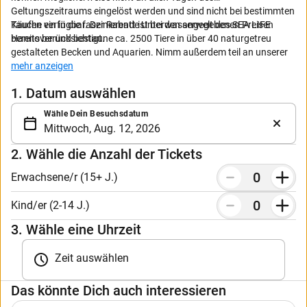
Geltungszeitraums eingelöst werden und sind nicht bei bestimmten
Käufen verfügbar. Der Rabatt ist bei den angegebenen Preisen
Tauche ein in die faszinierende Unterwasserwelt des SEA LIFE
bereits berücksichtigt.
Hannover und bestaune ca. 2500 Tiere in über 40 naturgetreu
gestalteten Becken und Aquarien. Nimm außerdem teil an unserer
Expedition Dschungel im tropischen Regenwald mit dem geretteten
mehr anzeigen
Teju Sancho.
1. Datum auswählen
Ticket ausdrucken oder auf dem Smartphone oder Tablet
vorzeigen.
Wähle Dein Besuchsdatum
Kinder unter 15 Jahren müssen von einem Erwachsenen
begleitet werden.
Kinder unter 2 Jahren erhalten freien Eintritt.
2. Wähle die Anzahl der Tickets
Bitte beachte, dass es zu Stoßzeiten und an besuchsstarken
Tagen zu längeren Wartezeiten kommen kann.
Erwachsene/r (15+ J.)
Tickets sind nicht stornierbar.
Keine Verbindung mit weiteren Ermäßigungen oder
Kind/er (2-14 J.)
Gutscheinen.
3. Wähle eine Uhrzeit
Beachte auch unsere AGB.
Zeit auswählen
Das könnte Dich auch interessieren