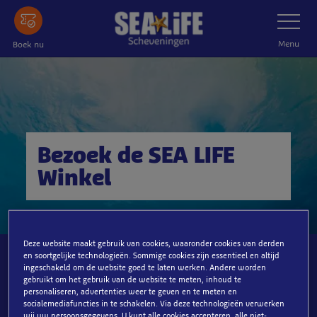
Ga
Schakelnav
naar
de
Menu
Boek nu
hoofdinhoud
Bezoek de SEA LIFE
Winkel
Deze website maakt gebruik van cookies, waaronder cookies van derden
en soortgelijke technologieën. Sommige cookies zijn essentieel en altijd
ingeschakeld om de website goed te laten werken. Andere worden
gebruikt om het gebruik van de website te meten, inhoud te
personaliseren, advertenties weer te geven en te meten en
Souvenirswinkel
socialemediafuncties in te schakelen. Via deze technologieën verwerken
wij uw persoonsgegevens. U kunt alle cookies accepteren, alle niet-