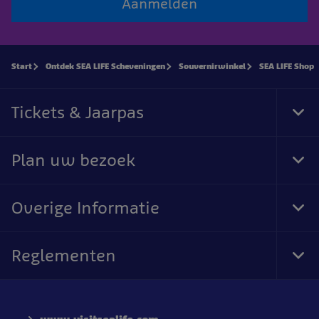
Aanmelden
Start
Ontdek SEA LIFE Scheveningen
Souvernirwinkel
SEA LIFE Shop
Tickets & Jaarpas
Tog
Foo
Nav
Plan uw bezoek
Tog
Foo
Nav
Overige Informatie
Tog
Foo
Nav
Reglementen
Tog
Foo
Nav