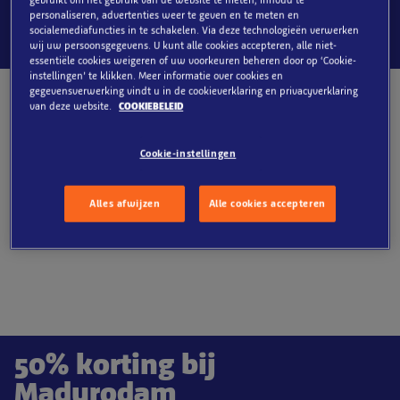
personaliseren, advertenties weer te geven en te meten en
socialemediafuncties in te schakelen. Via deze technologieën verwerken
wij uw persoonsgegevens. U kunt alle cookies accepteren, alle niet-
essentiële cookies weigeren of uw voorkeuren beheren door op ‘Cookie-
instellingen’ te klikken. Meer informatie over cookies en
gegevensverwerking vindt u in de cookieverklaring en privacyverklaring
van deze website.
COOKIEBELEID
Cookie-instellingen
Alles afwijzen
Alle cookies accepteren
50% korting bij
Madurodam