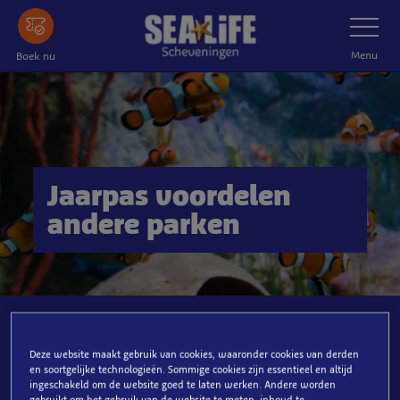
Ga
Schakelnav
naar
de
Menu
Boek nu
hoofdinhoud
Jaarpas voordelen
andere parken
Bekijk de voordelen bij
Deze website maakt gebruik van cookies, waaronder cookies van derden
andere parken met de
en soortgelijke technologieën. Sommige cookies zijn essentieel en altijd
Jaarpas!
ingeschakeld om de website goed te laten werken. Andere worden
gebruikt om het gebruik van de website te meten, inhoud te