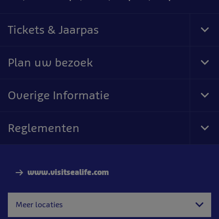
Tickets & Jaarpas
Tog
Foo
Nav
Plan uw bezoek
Tog
Foo
Nav
Overige Informatie
Tog
Foo
Nav
Reglementen
Tog
Foo
Nav
www.visitsealife.com
Meer locaties