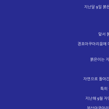
지난달 9일 붉
앞서 
경포아쿠아리움에 머
붉은이는 지
자연으로 돌아간
특히
지난해 9월 자
부산아쿠아리움