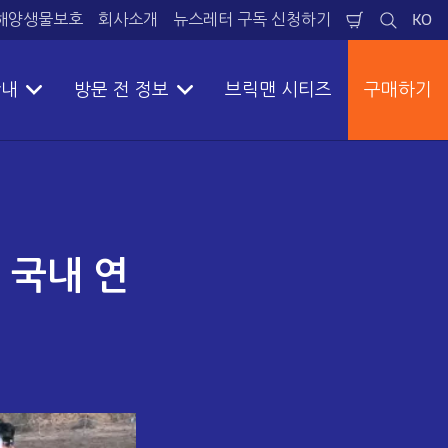
해양생물보호
회사소개
뉴스레터 구독 신청하기​
KO
장
검
언
바
색
어
구
니
안내
방문 전 정보
브릭맨 시티즈
구매하기
 국내 연