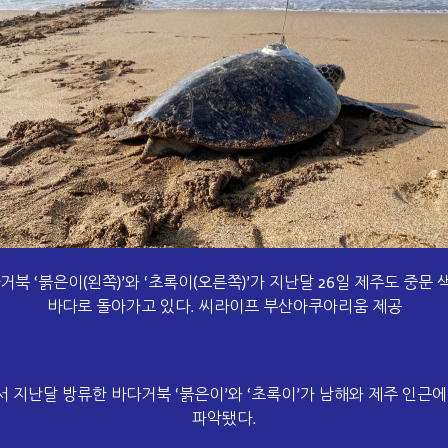
북 ‘붉은이(왼쪽)’와 ‘초록이(오른쪽)’가 지난달 26일 제주도 중
바다로 돌아가고 있다. 씨라이프 부산아쿠아리움 제공
 지난달 방류한 바다거북 ‘붉은이’와 ‘초록이’가 남해와 제주 인근에
파악됐다.