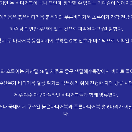
기인 두 바다거북이 국내 연안에 정착할 수 있다는 기대감이 높아지고
리움은 붉은바다거북 붉은이와 푸른바다거북 초록이가 각각 전남 진
제주 남쪽 연안 주변에 있는 것으로 파악된다고 1일 밝혔다.
당시 두 바다거북 등껍데기에 부착한
GPS
신호가 마지막으로 포착된 
와 초록이는 지난달
26일 제주도 중문 색달해수욕장에서 바다로 돌
수산부가 바다거북 멸종 위기를 극복하기 위해 진행한 자연 방류 사
제주·여수 아쿠아플라넷 바다거북들과 함께 방류됐다.
거나 국내에서 구조된 붉은바다거북과 푸른바다거북 총 6마리가 이날
다.