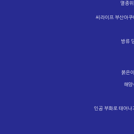
멸종위
씨라이프 부산아쿠아
방류 
붉은이
해양
인공 부화로 태어나