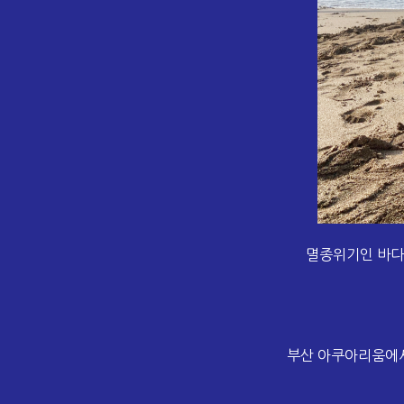
멸종위기인 바다거
부산 아쿠아리움에서