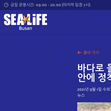
메
금일 운영시간: 09:00 - 20:00 (마지막 입장 7시)
인
내
용
으
로
건
너
띄
돌아 가기
기
바다로 
안에 정
2021년 9월 1일 수
뉴스