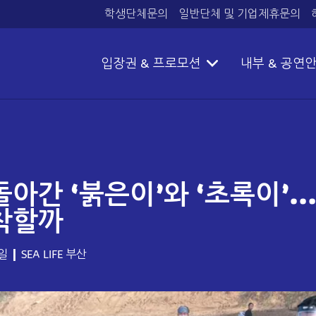
학생단체문의
일반단체 및 기업제휴문의
입장권 & 프로모션
내부 & 공연
돌아간 ‘붉은이’와 ‘초록이’…
착할까
요일
SEA LIFE 부산