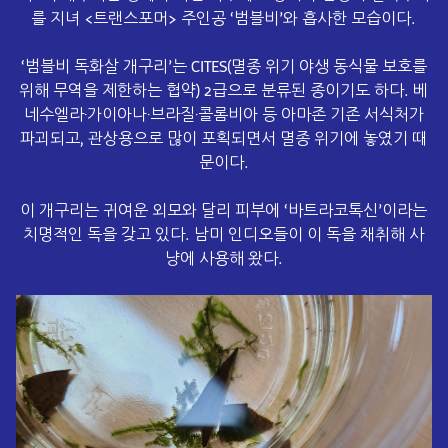
를 지녀 <트랜스포머> 주인공 ‘범블비’와 흡사한 모습이다.
‘범블비 독화살 개구리’는
CITES(멸종 위기 야생 동식물 보호를
위해 무역을 제한하는 협약) 2급으로 분류된 종이기도 하다. 베
네수엘라·가이아나·브라질·콜롬비아 등 아마존 기존 서식처가
파괴되고, 관상용으로 많이 포획되면서 멸종 위기에 놓였기 때
문이다.
이 개구리는 귀여운 외모와 달리 피부에 ‘바트라코톡신’이라는
치명적인 독을 갖고 있다. 남미 인디오들이 이 독을 채취해 사
냥에 사용해 왔다.