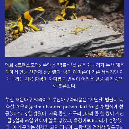
영화 <트랜스포머> 주인공 ‘범블비’를 닮은 개구리가 부산 해운
대에서 인공 산란에 성공했다. 남미 아마존이 기존 서식지인 이
개구리는 사육 환경이 까다롭고 번식이 어려운 멸종 위기종으
로 분류된다.
부산 해운대구 씨라이프 부산아쿠아리움은 “지난달 ‘범블비 독
화살 개구리(yellow-banded
poison
dart
frog)’가 번식에 성
공했다”고 9일 밝혔다. 사육 중인 개구리 5마리 중 한 쌍이 지난
달 5일과
16일 연이어 알을 낳았고, 올챙이로 6마리가 성장했
다. 이 개구리는 성체가 되면 피부에 노랑색과 검정색 얼룩무늬