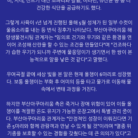
미, 지네, 진드기 대신 초파리와 칼슘, 비타민, 유산균 등 좀 더
건강한 식단을 공급하기도 했다.
그렇게 사육이 1년 넘게 진행된 올해 5월 성체가 된 일부 수컷이
울음소리를 내는 등 번식 징후가 나타났다. 부산아쿠아리움 해
양생물전시팀 관계자는 “임의로 건기와 우기와 같은 환경을 연
이어 조성해 산란을 할 수 있는 조건을 만들었다”며 “건조하다
가 습한 우기가 되니까 주변에 물웅덩이가 생기면서 한 쌍이 본
능적으로 알을 낳은 것 같다”고 말했다.
우여곡절 끝에 세상 빛을 본 알은 현재 올챙이 6마리로 성장했
다. 보통 올챙이는 부화 후 어미의 등을 타고 물가로 이동해 물
속에서 변태 과정을 거친다.
하지만 부산아쿠아리움 측은 죽거나 장애 위험이 있어 이들 올
챙이를 적절한 온도 유지가 가능한 온장고에서 특별 관리 중이
다. 부산아쿠아리움 관계자는 “안정적인 성장이 이뤄진다면 기
존 5마리와 함께 관람객과 만날 수 있게 될 것”이라며 “멸종 위
기종을 보호할 수 있는 경험을 갖췄다는 데 큰 의의가 있다”고