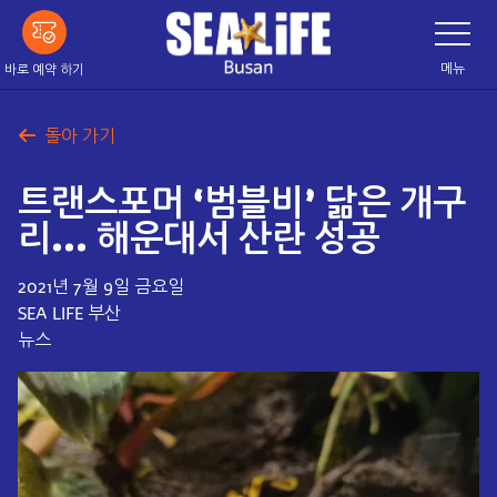
메
네
이
인
게
이
내
메뉴
바로 예약 하기
션
용
바
전
으
환
돌아 가기
로
건
트랜스포머 ‘범블비’ 닮은 개구
너
띄
리… 해운대서 산란 성공
기
2021년 7월 9일 금요일
SEA LIFE 부산
뉴스