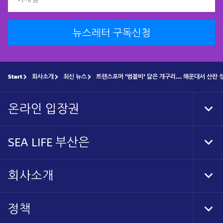
뉴스레터 구독신청
Start
회사소개
최신 뉴스
트랜스포머 ‘범블비’ 닮은 개구리… 해운대서 산란 
온라인 입장권
Tog
Foo
Nav
SEA LIFE 부산은
Tog
Foo
Nav
회사소개
Tog
Foo
Nav
정책
Tog
Foo