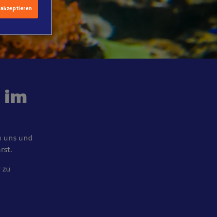
 akzeptieren
 im
u uns und
rst.
 zu