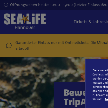
Zum
Öffnungszeiten heute: 10:00 - 19:00 (Letzter Einlass 18:0
Hauptinhalt
springen
Tickets & Jahres
Garantierter Einlass nur mit Onlinetickets. Die Mit
erlaubt!
Diese Websit
Cookies sind
werden verw
messen und S
personenbezo
Bewerte u
ablehnen ode
zu Cookies u
TripAdvis
Website.
Co